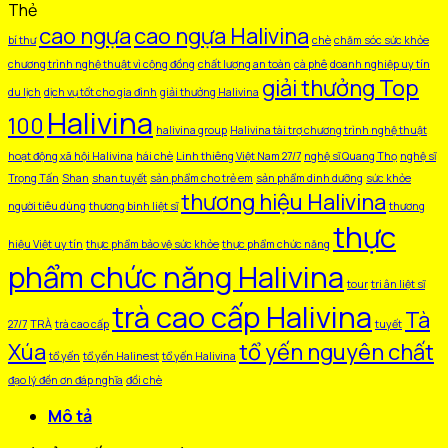
Di
Thẻ
Thuỷ
cao ngựa
cao ngựa Halivina
bí thư
chè
chăm sóc sức khỏe
Tiên
chương trình nghệ thuật vì cộng đồng
chất lượng an toàn
cà phê
doanh nghiệp uy tín
Hộp
giải thưởng Top
Gỗ
du lịch
dịch vụ tốt cho gia đình
giải thưởng Halivina
Halivina
số
100
halivina group
Halivina tài trợ chương trình nghệ thuật
lượng
hoạt động xã hội Halivina
hái chè
Linh thiêng Việt Nam 27/7
nghệ sĩ Quang Thọ
nghệ sĩ
Trọng Tấn
Shan
shan tuyết
sản phẩm cho trẻ em
sản phẩm dinh dưỡng
sức khỏe
thương hiệu Halivina
người tiêu dùng
thương binh liệt sĩ
thương
thực
hiệu Việt uy tín
thực phẩm bảo vệ sức khỏe
thực phẩm chức năng
phẩm chức năng Halivina
tour
tri ân liệt sĩ
trà cao cấp Halivina
Tà
27/7
TRÀ
trà cao cấp
tuyết
Xúa
tổ yến nguyên chất
tổ yến
tổ yến Halinest
tổ yến Halivina
đạo lý đền ơn đáp nghĩa
đồi chè
Mô tả