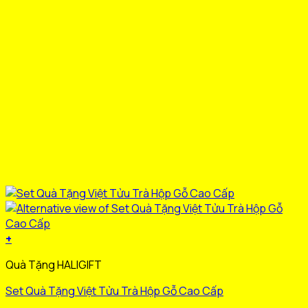
trang
sản
phẩm
+
Sản
Quà Tặng HALIGIFT
phẩm
này
Set Quà Tặng Việt Tửu Trà Hộp Gỗ Cao Cấp
có