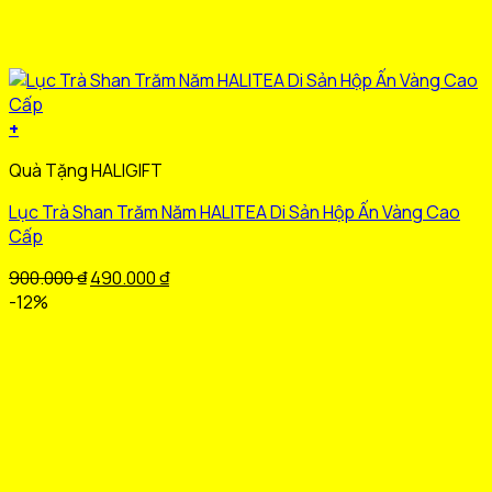
+
Sản
Quà Tặng HALIGIFT
phẩm
này
Lục Trà Shan Trăm Năm HALITEA Di Sản Hộp Ấn Vàng Cao
có
Cấp
nhiều
biến
Giá
Giá
900.000
₫
490.000
₫
thể.
gốc
hiện
-12%
Các
là:
tại
tùy
900.000 ₫.
là:
chọn
490.000 ₫.
có
thể
được
chọn
trên