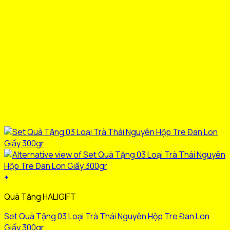
sản
phẩm
+
Sản
Quà Tặng HALIGIFT
phẩm
này
Set Quà Tặng 03 Loại Trà Thái Nguyên Hộp Tre Đan Lon
có
Giấy 300gr