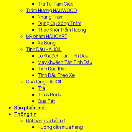
Trà Túi Tam Giác
Trầm Hương HALIWOOD
Nhang Trầm
Dụng Cụ Xông Trầm
Thác Khói Trầm Hương
Mỹ phẩm HALICARE
Xà Bông
Tinh Dầu HALIOIL
Lọ Khuếch Tán Tinh Dầu
Máy Khuếch Tán Tinh Dầu
Tinh Dầu 10ml
Tinh Dầu Treo Xe
Quà tặng HALIGIFT
Trà
Trà & Rượu
Quà Tết
Sản phẩm mới
Thông tin
Đặt hàng và hỗ trợ
Hướng dẫn mua hàng