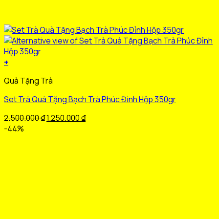
+
Quà Tặng Trà
Set Trà Quà Tặng Bạch Trà Phúc Đỉnh Hộp 350gr
Giá
Giá
2.500.000
₫
1.250.000
₫
gốc
hiện
-44%
là:
tại
2.500.000 ₫.
là:
1.250.000 ₫.