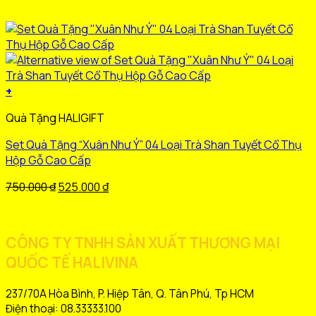
+
Sản
Quà Tặng HALIGIFT
phẩm
này
Set Quà Tặng “Xuân Như Ý” 04 Loại Trà Shan Tuyết Cổ Thụ
có
Hộp Gỗ Cao Cấp
nhiều
biến
Giá
Giá
750.000
₫
525.000
₫
thể.
gốc
hiện
Các
là:
tại
tùy
750.000 ₫.
là:
CÔNG TY TNHH SẢN XUẤT THƯƠNG MẠI
chọn
525.000 ₫.
QUỐC TẾ HALIVINA
có
thể
được
237/70A Hòa Bình, P. Hiệp Tân, Q. Tân Phú, Tp HCM
chọn
Điện thoại: 08.33333.100