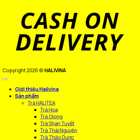
D
Copyright 2026 ©
HALIVINA
Giới thiệu Halivina
Sản phẩm
Trà HALITEA
Trà Hoa
Trà Olong
Trà Shan Tuyết
Trà Thái Nguyên
Trà Thảo Dược