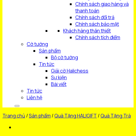
Chính sách giao hàng và
thanh toán
Chính sách đổi trả
Chính sách bảo mật
Khách hàng thân thiết
Chính sách tích điểm
Cờ tướng
Sản phẩm
Bộ cờ tướng
Tin tức
Giải cờ Halichess
Sự kiện
Bài viết
Tin tức
Liên hệ
Trang chủ
/
Sản phẩm
/
Quà Tặng HALIGIFT
/
Quà Tặng Trà