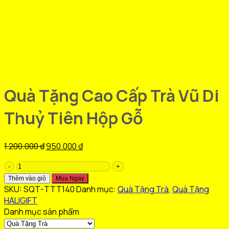
Quà Tặng Cao Cấp Trà Vũ Di
Thuỷ Tiên Hộp Gỗ
Giá
Giá
1.200.000
₫
950.000
₫
gốc
hiện
Quà
là:
tại
Tặng
1.200.000 ₫.
là:
Thêm vào giỏ
Mua Ngay
Cao
SKU:
SQT-TTT140
Danh mục:
Quà Tặng Trà
,
Quà Tặng
950.000 ₫.
Cấp
HALIGIFT
Trà
Danh mục sản phẩm
Vũ