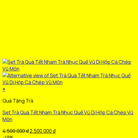
+
Quà Tặng Trà
Set Trà Quà Tết Nham Trà Nhục Quế Vũ Di Hộp Cá Chép Vũ
Môn
Giá
Giá
4.500.000
₫
2.500.000
₫
gốc
hiện
-13%