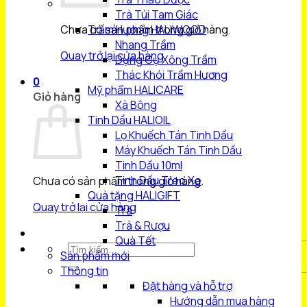
Trà Túi Tam Giác
Chưa có sản phẩm trong giỏ hàng.
Trầm Hương HALIWOOD
Nhang Trầm
Quay trở lại cửa hàng
Dụng Cụ Xông Trầm
Thác Khói Trầm Hương
0
Mỹ phẩm HALICARE
Giỏ hàng
Xà Bông
Tinh Dầu HALIOIL
Lọ Khuếch Tán Tinh Dầu
Máy Khuếch Tán Tinh Dầu
Tinh Dầu 10ml
Tinh Dầu Treo Xe
Chưa có sản phẩm trong giỏ hàng.
Quà tặng HALIGIFT
Quay trở lại cửa hàng
Trà
Trà & Rượu
Quà Tết
Tìm
Sản phẩm mới
kiếm:
Thông tin
Đặt hàng và hỗ trợ
Hướng dẫn mua hàng