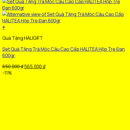
+
Sản
Quà Tặng HALIGIFT
phẩm
này
Set Quà Tặng Trà Móc Câu Cao Cấp HALITEA Hộp Tre Đan
có
600gr
nhiều
biến
Giá
Giá
650.000
₫
565.000
₫
thể.
gốc
hiện
-11%
Các
là:
tại
tùy
650.000 ₫.
là:
chọn
565.000 ₫.
có
thể
được
chọn
trên
trang