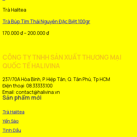
Sản
Trà Halitea
phẩm
này
Trà Búp Tím Thái Nguyên Đặc Biệt 100gr
có
nhiều
Khoảng
170.000
₫
–
200.000
₫
biến
giá:
thể.
từ
Các
170.000 ₫
CÔNG TY TNHH SẢN XUẤT THƯƠNG MẠI
tùy
đến
QUỐC TẾ HALIVINA
chọn
200.000 ₫
có
thể
237/70A Hòa Bình, P. Hiệp Tân, Q. Tân Phú, Tp HCM
được
Điện thoại: 08.33333.100
chọn
Email: contact@halivina.vn
Sản phẩm mới
trên
trang
Trà Halitea
sản
phẩm
Yến Sào
Tinh Dầu