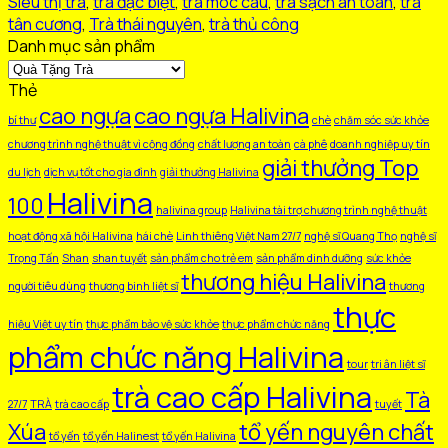
Siêu thị trà
,
trà đặc biệt
,
trà móc câu
,
trà sạch an toàn
,
trà
Đan
tân cương
,
Trà thái nguyên
,
trà thủ công
600gr
Danh mục sản phẩm
số
lượng
Thẻ
cao ngựa
cao ngựa Halivina
bí thư
chè
chăm sóc sức khỏe
chương trình nghệ thuật vì cộng đồng
chất lượng an toàn
cà phê
doanh nghiệp uy tín
giải thưởng Top
du lịch
dịch vụ tốt cho gia đình
giải thưởng Halivina
Halivina
100
halivina group
Halivina tài trợ chương trình nghệ thuật
hoạt động xã hội Halivina
hái chè
Linh thiêng Việt Nam 27/7
nghệ sĩ Quang Thọ
nghệ sĩ
Trọng Tấn
Shan
shan tuyết
sản phẩm cho trẻ em
sản phẩm dinh dưỡng
sức khỏe
thương hiệu Halivina
người tiêu dùng
thương binh liệt sĩ
thương
thực
hiệu Việt uy tín
thực phẩm bảo vệ sức khỏe
thực phẩm chức năng
phẩm chức năng Halivina
tour
tri ân liệt sĩ
trà cao cấp Halivina
Tà
27/7
TRÀ
trà cao cấp
tuyết
Xúa
tổ yến nguyên chất
tổ yến
tổ yến Halinest
tổ yến Halivina