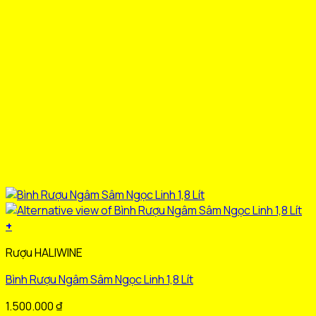
chọn
trên
trang
sản
phẩm
+
Sản
Rượu HALIWINE
phẩm
này
Bình Rượu Ngâm Sâm Ngọc Linh 1,8 Lít
có
nhiều
1.500.000
₫