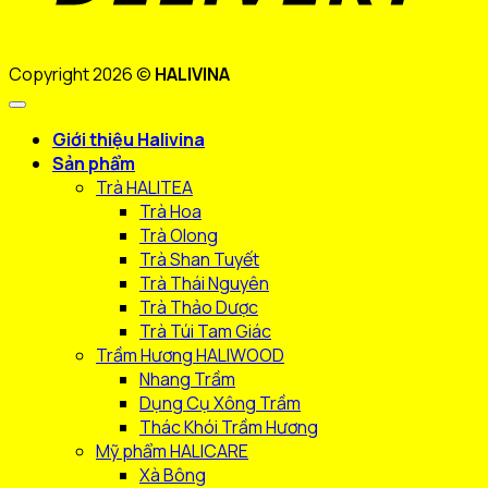
Copyright 2026 ©
HALIVINA
Giới thiệu Halivina
Sản phẩm
Trà HALITEA
Trà Hoa
Trà Olong
Trà Shan Tuyết
Trà Thái Nguyên
Trà Thảo Dược
Trà Túi Tam Giác
Trầm Hương HALIWOOD
Nhang Trầm
Dụng Cụ Xông Trầm
Thác Khói Trầm Hương
Mỹ phẩm HALICARE
Xà Bông