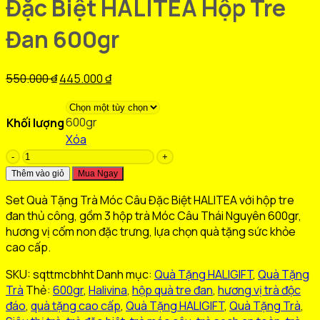
Đặc Biệt HALITEA Hộp Tre
Đan 600gr
Giá
Giá
550.000
₫
445.000
₫
gốc
hiện
là:
tại
600gr
Khối lượng
550.000 ₫.
là:
Xóa
445.000 ₫.
Set
Quà
Thêm vào giỏ
Mua Ngay
Tặng
Set Quà Tặng Trà Móc Câu Đặc Biệt HALITEA với hộp tre
Trà
đan thủ công, gồm 3 hộp trà Móc Câu Thái Nguyên 600gr,
Móc
hương vị cốm non đặc trưng, lựa chọn quà tặng sức khỏe
Câu
cao cấp.
Đặc
Biệt
SKU:
sqttmcbhht
Danh mục:
Quà Tặng HALIGIFT
,
Quà Tặng
HALITEA
Trà
Thẻ:
600gr
,
Halivina
,
hộp quà tre đan
,
hương vị trà độc
Hộp
đáo
,
quà tặng cao cấp
,
Quà Tặng HALIGIFT
,
Quà Tặng Trà
,
Tre