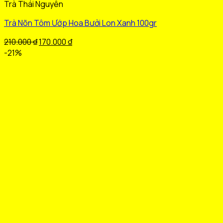
Trà Thái Nguyên
phẩm
này
Trà Nõn Tôm Ướp Hoa Bưởi Lon Xanh 100gr
có
nhiều
Giá
Giá
210.000
₫
170.000
₫
biến
gốc
hiện
-21%
thể.
là:
tại
Các
210.000 ₫.
là:
tùy
170.000 ₫.
chọn
có
thể
được
chọn
trên
trang
sản
phẩm