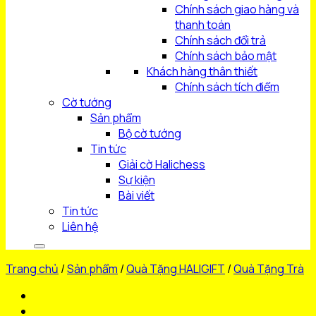
Chính sách giao hàng và
thanh toán
Chính sách đổi trả
Chính sách bảo mật
Khách hàng thân thiết
Chính sách tích điểm
Cờ tướng
Sản phẩm
Bộ cờ tướng
Tin tức
Giải cờ Halichess
Sự kiện
Bài viết
Tin tức
Liên hệ
Trang chủ
/
Sản phẩm
/
Quà Tặng HALIGIFT
/
Quà Tặng Trà