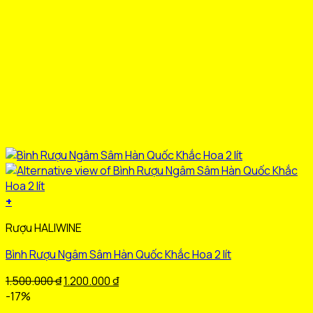
sản
phẩm
+
Sản
Rượu HALIWINE
phẩm
này
Bình Rượu Ngâm Sâm Hàn Quốc Khắc Hoa 2 lít
có
nhiều
Giá
Giá
1.500.000
₫
1.200.000
₫
biến
gốc
hiện
-17%
thể.
là:
tại