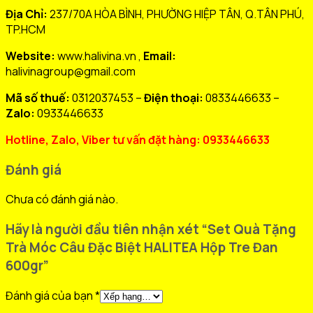
Địa Chỉ:
237/70A HÒA BÌNH, PHƯỜNG HIỆP TÂN, Q.TÂN PHÚ,
TP.HCM
Website:
www.halivina.vn ,
Email:
halivinagroup@gmail.com
Mã số thuế:
0312037453 –
Điện thoại:
0833446633 –
Zalo:
0933446633
Hotline, Zalo, Viber tư vấn đặt hàng: 0933446633
Đánh giá
Chưa có đánh giá nào.
Hãy là người đầu tiên nhận xét “Set Quà Tặng
Trà Móc Câu Đặc Biệt HALITEA Hộp Tre Đan
600gr”
Đánh giá của bạn
*