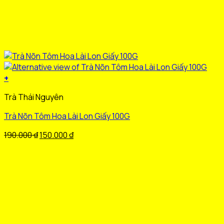
+
Sản
Trà Thái Nguyên
phẩm
này
Trà Nõn Tôm Hoa Lài Lon Giấy 100G
có
nhiều
Giá
Giá
190.000
₫
150.000
₫
biến
gốc
hiện
thể.
là:
tại
Các
190.000 ₫.
là:
tùy
150.000 ₫.
chọn
có
thể
được