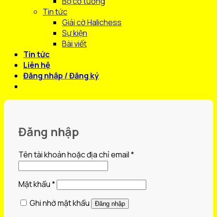
Bộ cờ tướng
Tin tức
Giải cờ Halichess
Sự kiện
Bài viết
Tin tức
Liên hệ
Đăng nhập / Đăng ký
Đăng nhập
Bắt
Tên tài khoản hoặc địa chỉ email
*
buộc
Bắt
Mật khẩu
*
buộc
Ghi nhớ mật khẩu
Đăng nhập