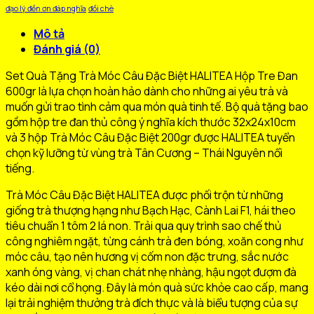
đạo lý đền ơn đáp nghĩa
đồi chè
Mô tả
Đánh giá (0)
Set Quà Tặng Trà Móc Câu Đặc Biệt HALITEA Hộp Tre Đan
600gr là lựa chọn hoàn hảo dành cho những ai yêu trà và
muốn gửi trao tình cảm qua món quà tinh tế. Bộ quà tặng bao
gồm hộp tre đan thủ công ý nghĩa kích thước 32x24x10cm
và 3 hộp Trà Móc Câu Đặc Biệt 200gr được HALITEA tuyển
chọn kỹ lưỡng từ vùng trà Tân Cương – Thái Nguyên nổi
tiếng.
Trà Móc Câu Đặc Biệt HALITEA được phối trộn từ những
giống trà thượng hạng như Bạch Hạc, Cành Lai F1, hái theo
tiêu chuẩn 1 tôm 2 lá non. Trải qua quy trình sao chế thủ
công nghiêm ngặt, từng cánh trà đen bóng, xoăn cong như
móc câu, tạo nên hương vị cốm non đặc trưng, sắc nước
xanh óng vàng, vị chan chát nhẹ nhàng, hậu ngọt đượm đà
kéo dài nơi cổ họng. Đây là món quà sức khỏe cao cấp, mang
lại trải nghiệm thưởng trà đích thực và là biểu tượng của sự