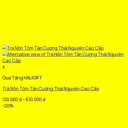
+
Sản
Quà Tặng HALIGIFT
phẩm
này
Trà Nõn Tôm Tân Cương Thái Nguyên Cao Cấp
có
nhiều
Khoảng
120.000
₫
–
610.000
₫
biến
giá:
-20%
thể.
từ
Các
120.000 ₫
tùy
đến