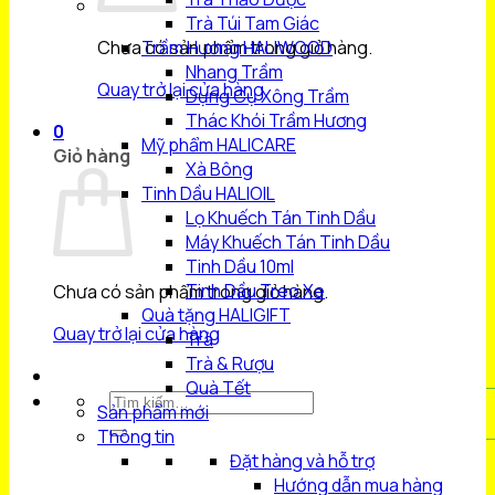
Trà Túi Tam Giác
Chưa có sản phẩm trong giỏ hàng.
Trầm Hương HALIWOOD
Nhang Trầm
Quay trở lại cửa hàng
Dụng Cụ Xông Trầm
Thác Khói Trầm Hương
0
Mỹ phẩm HALICARE
Giỏ hàng
Xà Bông
Tinh Dầu HALIOIL
Lọ Khuếch Tán Tinh Dầu
Máy Khuếch Tán Tinh Dầu
Tinh Dầu 10ml
Tinh Dầu Treo Xe
Chưa có sản phẩm trong giỏ hàng.
Quà tặng HALIGIFT
Quay trở lại cửa hàng
Trà
Trà & Rượu
Quà Tết
Tìm
Sản phẩm mới
kiếm:
Thông tin
Đặt hàng và hỗ trợ
Hướng dẫn mua hàng