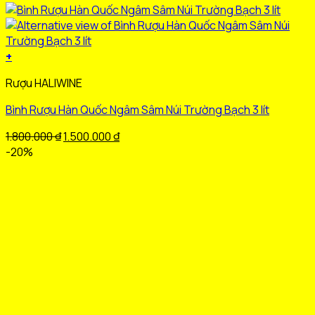
+
Sản
Rượu HALIWINE
phẩm
này
Bình Rượu Hàn Quốc Ngâm Sâm Núi Trường Bạch 3 lít
có
nhiều
Giá
Giá
1.800.000
₫
1.500.000
₫
biến
gốc
hiện
-20%
thể.
là:
tại
Các
1.800.000 ₫.
là:
tùy
1.500.000 ₫.
chọn
có
thể
được
chọn
trên
trang