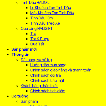
Tinh Dầu HALIOIL
Lọ Khuếch Tán Tinh Dầu
Máy Khuếch Tán Tinh Dầu
Tinh Dầu 10ml
Tinh Dầu Treo Xe
Quà tặng HALIGIFT
Trà
Trà & Rượu
Quà Tết
Sản phẩm mới
Thông tin
Đặt hàng và hỗ trợ
Hướng dẫn mua hàng
Chính sách giao hàng và thanh toán
Chính sách đổi trả
Chính sách bảo mật
Khách hàng thân thiết
Chính sách tích điểm
Cờ tướng
Sản phẩm