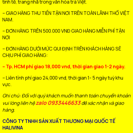
tinh tế, trang nhã trong văn hóa trà Việt.
– GIAO HÀNG THU TIỀN TẬN NƠI TRÊN TOÀN LÃNH THỔ VIỆT
NAM.
– ĐƠN HÀNG TRÊN 500.000 VNĐ GIAO HÀNG MIỄN PHÍ TẬN
NƠI
– ĐƠN HÀNG DƯỚI MỨC QUI ĐỊNH TRÊN KHÁCH HÀNG SẼ
CHỊU PHÍ GIAO HÀNG:
– Tp. HCM phí giao 18,000 vnd, thời gian giao 1-2 ngày.
– Liên tỉnh phí giao 24,000 vnd, thời gian 1- 5 ngày tuỳ khu
vực.
Ghi chú: Đối với quý khách muốn thanh toán chuyển khoản
zalo 0933446633
vui lòng liên hệ
đê xác nhận và giao
hàng.
CÔNG TY TNHH SẢN XUẤT THƯƠNG MẠI QUỐC TẾ
HALIVINA