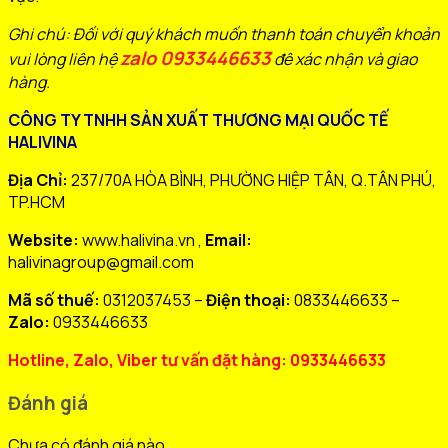
Ghi chú: Đối với quý khách muốn thanh toán chuyển khoản
zalo 0933446633
vui lòng liên hệ
đê xác nhận và giao
hàng.
CÔNG TY TNHH SẢN XUẤT THƯƠNG MẠI QUỐC TẾ
HALIVINA
Địa Chỉ:
237/70A HÒA BÌNH, PHƯỜNG HIỆP TÂN, Q.TÂN PHÚ,
TP.HCM
Website:
www.halivina.vn ,
Email:
halivinagroup@gmail.com
Mã số thuế:
0312037453 –
Điện thoại:
0833446633 –
Zalo:
0933446633
Hotline, Zalo, Viber tư vấn đặt hàng: 0933446633
Đánh giá
Chưa có đánh giá nào.