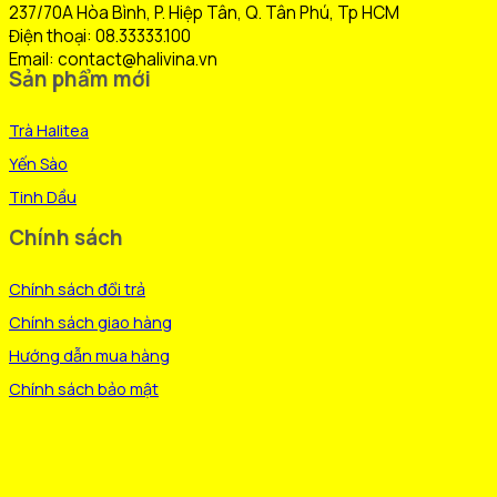
được
237/70A Hòa Bình, P. Hiệp Tân, Q. Tân Phú, Tp HCM
chọn
Điện thoại: 08.33333.100
trên
Email: contact@halivina.vn
Sản phẩm mới
trang
sản
Trà Halitea
phẩm
Yến Sào
Tinh Dầu
Chính sách
Chính sách đổi trả
Chính sách giao hàng
Hướng dẫn mua hàng
Chính sách bảo mật