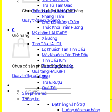
Trà Túi Tam Giác
Chưa có sản phẩm trong giỏ hàng.
Trầm Hương HALIWOOD
Nhang Trầm
Quay trở lại cửa hàng
Dụng Cụ Xông Trầm
Thác Khói Trầm Hương
0
Mỹ phẩm HALICARE
Giỏ hàng
Xà Bông
Tinh Dầu HALIOIL
Lọ Khuếch Tán Tinh Dầu
Máy Khuếch Tán Tinh Dầu
Tinh Dầu 10ml
Tinh Dầu Treo Xe
Chưa có sản phẩm trong giỏ hàng.
Quà tặng HALIGIFT
Quay trở lại cửa hàng
Trà
Trà & Rượu
Quà Tết
Tìm
Sản phẩm mới
kiếm:
Thông tin
Đặt hàng và hỗ trợ
Hướng dẫn mua hàng