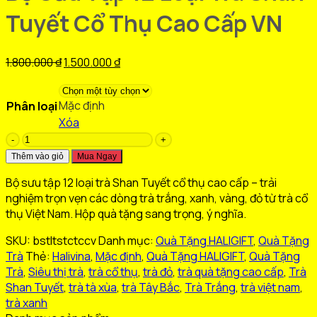
Tuyết Cổ Thụ Cao Cấp VN
Giá
Giá
1.800.000
₫
1.500.000
₫
gốc
hiện
là:
tại
Mặc định
Phân loại
1.800.000 ₫.
là:
Xóa
1.500.000 ₫.
Bộ
Sưu
Thêm vào giỏ
Mua Ngay
Tập
Bộ sưu tập 12 loại trà Shan Tuyết cổ thụ cao cấp – trải
12
nghiệm trọn vẹn các dòng trà trắng, xanh, vàng, đỏ từ trà cổ
Loại
thụ Việt Nam. Hộp quà tặng sang trọng, ý nghĩa.
Trà
Shan
SKU:
bstltstctccv
Danh mục:
Quà Tặng HALIGIFT
,
Quà Tặng
Tuyết
Trà
Thẻ:
Halivina
,
Mặc định
,
Quà Tặng HALIGIFT
,
Quà Tặng
Cổ
Trà
,
Siêu thị trà
,
trà cổ thụ
,
trà đỏ
,
trà quà tặng cao cấp
,
Trà
Thụ
Shan Tuyết
,
trà tà xùa
,
trà Tây Bắc
,
Trà Trắng
,
trà việt nam
,
Cao
trà xanh
Cấp