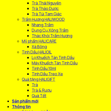
Trà Thái Nguyên
Trà Thảo Dược
Trà Túi Tam Giác
Trầm Hương HALIWOOD
Nhang Trầm
Dụng Cụ Xông Trầm
Thác Khói Trầm Hương
Mỹ phẩm HALICARE
Xà Bông
Tinh Dầu HALIOIL
Lọ Khuếch Tán Tinh Dầu
Máy Khuếch Tán Tinh Dầu
Tinh Dầu 10ml
Tinh Dầu Treo Xe
Quà tặng HALIGIFT
Trà
Trà & Rượu
Quà Tết
Sản phẩm mới
Thông tin