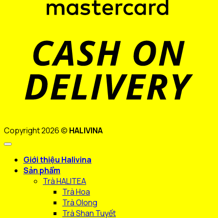
D
Copyright 2026 ©
HALIVINA
Giới thiệu Halivina
Sản phẩm
Trà HALITEA
Trà Hoa
Trà Olong
Trà Shan Tuyết