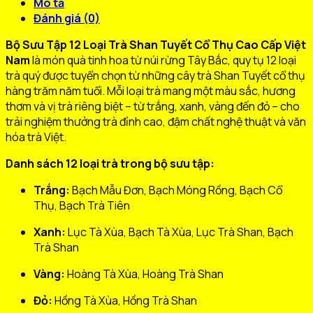
Mô tả
Đánh giá (0)
Bộ Sưu Tập 12 Loại Trà Shan Tuyết Cổ Thụ Cao Cấp Việt
Nam
là món quà tinh hoa từ núi rừng Tây Bắc, quy tụ 12 loại
trà quý được tuyển chọn từ những cây trà Shan Tuyết cổ thụ
hàng trăm năm tuổi. Mỗi loại trà mang một màu sắc, hương
thơm và vị trà riêng biệt – từ trắng, xanh, vàng đến đỏ – cho
trải nghiệm thưởng trà đỉnh cao, đậm chất nghệ thuật và văn
hóa trà Việt.
Danh sách 12 loại trà trong bộ sưu tập:
Trắng:
Bạch Mẫu Đơn, Bạch Móng Rồng, Bạch Cổ
Thụ, Bạch Trà Tiên
Xanh:
Lục Tà Xùa, Bạch Tà Xùa, Lục Trà Shan, Bạch
Trà Shan
Vàng:
Hoàng Tà Xùa, Hoàng Trà Shan
Đỏ:
Hồng Tà Xùa, Hồng Trà Shan