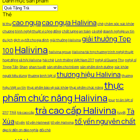
Danh mục sản phẩm
VN
số
Thẻ
lượng
cao ngựa
cao ngựa Halivina
bí thư
chè
chăm sóc sức khỏe
chương trình nghệ thuật vì cộng đồng
chất lượng an toàn
cà phê
doanh nghiệp uy tín
giải thưởng Top
du lịch
dịch vụ tốt cho gia đình
giải thưởng Halivina
Halivina
100
halivina group
Halivina tài trợ chương trình nghệ thuật
hoạt động xã hội Halivina
hái chè
Linh thiêng Việt Nam 27/7
nghệ sĩ Quang Thọ
nghệ sĩ
Trọng Tấn
Shan
shan tuyết
sản phẩm cho trẻ em
sản phẩm dinh dưỡng
sức khỏe
thương hiệu Halivina
người tiêu dùng
thương binh liệt sĩ
thương
thực
hiệu Việt uy tín
thực phẩm bảo vệ sức khỏe
thực phẩm chức năng
phẩm chức năng Halivina
tour
tri ân liệt sĩ
trà cao cấp Halivina
Tà
27/7
TRÀ
trà cao cấp
tuyết
Xúa
tổ yến nguyên chất
tổ yến
tổ yến Halinest
tổ yến Halivina
đạo lý đền ơn đáp nghĩa
đồi chè