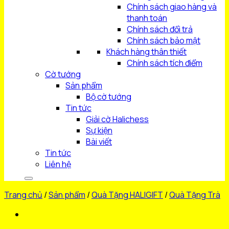
Chính sách giao hàng và
thanh toán
Chính sách đổi trả
Chính sách bảo mật
Khách hàng thân thiết
Chính sách tích điểm
Cờ tướng
Sản phẩm
Bộ cờ tướng
Tin tức
Giải cờ Halichess
Sự kiện
Bài viết
Tin tức
Liên hệ
Trang chủ
/
Sản phẩm
/
Quà Tặng HALIGIFT
/
Quà Tặng Trà