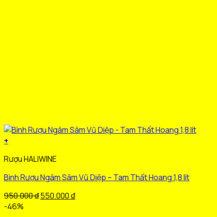
trên
trang
sản
phẩm
+
Sản
Rượu HALIWINE
phẩm
này
Bình Rượu Ngâm Sâm Vũ Diệp – Tam Thất Hoang 1,8 lít
có
nhiều
Giá
Giá
950.000
₫
550.000
₫
biến
gốc
hiện
-46%
thể.
là:
tại