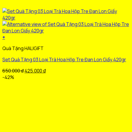
+
Sản
Quà Tặng HALIGIFT
phẩm
này
Set Quà Tặng 03 Loại Trà Hoa Hộp Tre Đan Lon Giấy 420gr
có
nhiều
Giá
Giá
650.000
₫
425.000
₫
biến
gốc
hiện
-42%
thể.
là:
tại
Các
650.000 ₫.
là:
tùy
425.000 ₫.
chọn
có
thể
được
chọn