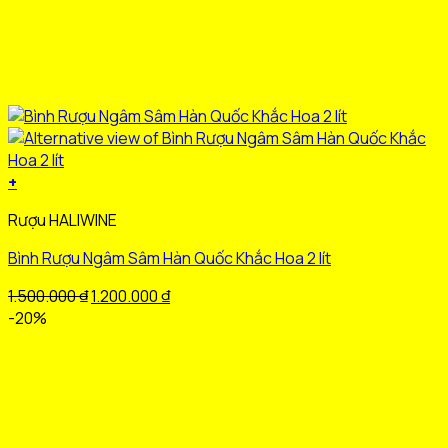
+
Sản
Rượu HALIWINE
phẩm
này
Bình Rượu Ngâm Sâm Hàn Quốc Khắc Hoa 2 lít
có
nhiều
Giá
Giá
1.500.000
₫
1.200.000
₫
biến
gốc
hiện
-20%
thể.
là:
tại
Các
1.500.000 ₫.
là:
tùy
1.200.000 ₫.
chọn
có
thể