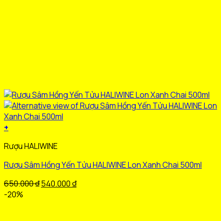
+
Sản
Rượu HALIWINE
phẩm
này
Rượu Sâm Hồng Yến Tửu HALIWINE Lon Xanh Chai 500ml
có
nhiều
Giá
Giá
650.000
₫
540.000
₫
biến
gốc
hiện
-20%
thể.
là:
tại
Các
650.000 ₫.
là: