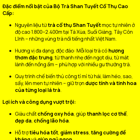
Đặc điểm nổi bật của Bộ Trà Shan Tuyết Cổ Thụ Cao
Cấp:
Nguyên liệu từ
trà cổ thụ Shan Tuyết
mọc tự nhiên ở
độ cao 1.800–2.400m tại Tà Xùa, Suối Giàng, Tây Côn
Lĩnh – những vùng trà nổi tiếng nhất Việt Nam.
Hương vị đa dạng, độc đáo: Mỗi loại trà có
hương
thơm đặc trưng
, từ thanh nhẹ đến ngọt dịu, từ mát
lành đến nồng ấm – phù hợp với nhiều gu thưởng trà.
Quy trình chế biến thủ công tỉ mỉ từ hái, làm héo, sao,
sấy, lên men tự nhiên – giữ trọn
dược tính và tinh hoa
của từng loại lá trà
.
Lợi ích và công dụng vượt trội:
Giàu chất
chống oxy hóa
, giúp
thanh lọc cơ thể
,
đẹp da
,
chống lão hóa
.
Hỗ trợ
tiêu hóa tốt
,
giảm stress
,
tăng cường đề
kháng
và
giúp ngủ ngon
.