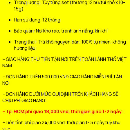
Trọng lượng: Tùy từng set (thường 12 hũ/túi nhỏ x 10–
15g)
Hạn sử dụng: 12 tháng
Bảo quản: Nơi khô ráo, tránh ánh nắng, kín khí
Trạng thái: Trà khô nguyên bản, 100% tự nhiên, không
hương liệu
– GIAO HÀNG THU TIỀN TẬN NƠI TRÊN TOÀN LÃNH THỔ VIỆT
NAM.
– ĐƠN HÀNG TRÊN 500.000 VNĐ GIAO HÀNG MIỄN PHÍ TẬN
NƠI
– ĐƠN HÀNG DƯỚI MỨC QUI ĐỊNH TRÊN KHÁCH HÀNG SẼ
CHỊU PHÍ GIAO HÀNG:
– Tp. HCM phí giao 18,000 vnd, thời gian giao 1-2 ngày.
– Liên tỉnh phí giao 24,000 vnd, thời gian 1- 5 ngày tuỳ khu
vực.