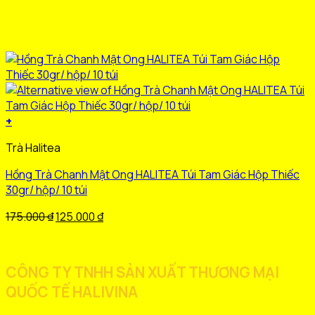
+
Sản
Trà Halitea
phẩm
này
Hồng Trà Chanh Mật Ong HALITEA Túi Tam Giác Hộp Thiếc
có
30gr/ hộp/ 10 túi
nhiều
biến
Giá
Giá
175.000
₫
125.000
₫
thể.
gốc
hiện
Các
là:
tại
tùy
175.000 ₫.
là:
CÔNG TY TNHH SẢN XUẤT THƯƠNG MẠI
chọn
125.000 ₫.
QUỐC TẾ HALIVINA
có
thể