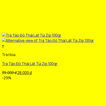
+
Sản
Trà Hoa
phẩm
này
Trà Táo Đỏ Thái Lát Túi Zip 100gr
có
nhiều
Giá
Giá
35.000
₫
28.000
₫
biến
gốc
hiện
-29%
thể.
là:
tại
Các
35.000 ₫.
là:
tùy
28.000 ₫.
chọn
có