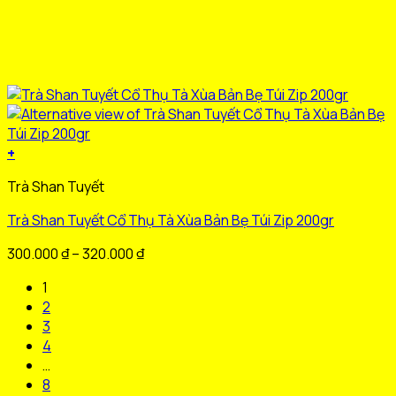
+
Sản
Trà Shan Tuyết
phẩm
này
Trà Shan Tuyết Cổ Thụ Tà Xùa Bản Bẹ Túi Zip 200gr
có
nhiều
Khoảng
300.000
₫
–
320.000
₫
biến
giá:
1
thể.
từ
2
Các
300.000 ₫
3
tùy
đến
4
chọn
320.000 ₫
…
có
8
thể