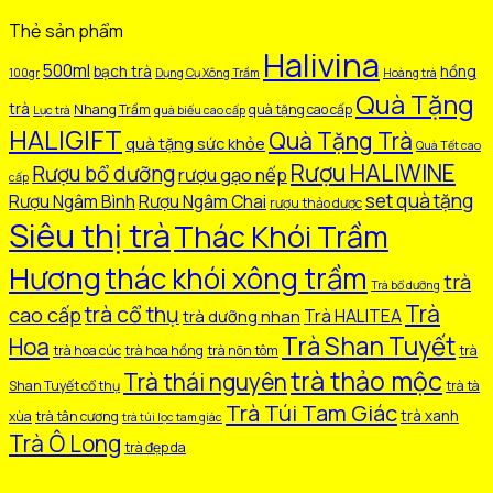
Thẻ sản phẩm
Halivina
500ml
bạch trà
hồng
100gr
Dụng Cụ Xông Trầm
Hoàng trà
Quà Tặng
trà
Nhang Trầm
quà tặng cao cấp
Lục trà
quà biếu cao cấp
HALIGIFT
Quà Tặng Trà
quà tặng sức khỏe
Quà Tết cao
Rượu HALIWINE
Rượu bổ dưỡng
rượu gạo nếp
cấp
set quà tặng
Rượu Ngâm Bình
Rượu Ngâm Chai
rượu thảo dược
Siêu thị trà
Thác Khói Trầm
Hương
thác khói xông trầm
trà
Trà bổ dưỡng
Trà
trà cổ thụ
cao cấp
Trà HALITEA
trà dưỡng nhan
Trà Shan Tuyết
Hoa
trà hoa cúc
trà hoa hồng
trà nõn tôm
trà
trà thảo mộc
Trà thái nguyên
Shan Tuyết cổ thụ
trà tà
Trà Túi Tam Giác
trà xanh
xùa
trà tân cương
trà túi lọc tam giác
Trà Ô Long
trà đẹp da