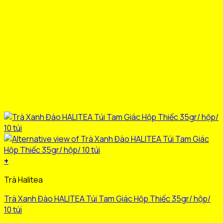
sản
phẩm
+
Sản
Trà Halitea
phẩm
này
Trà Xanh Đào HALITEA Túi Tam Giác Hộp Thiếc 35gr/ hộp/
có
10 túi
nhiều