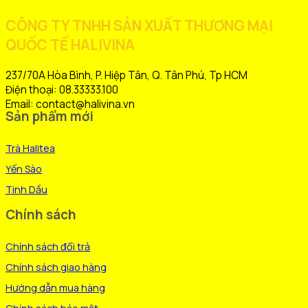
CÔNG TY TNHH SẢN XUẤT THƯƠNG MẠI
QUỐC TẾ HALIVINA
237/70A Hòa Bình, P. Hiệp Tân, Q. Tân Phú, Tp HCM
Điện thoại: 08.33333.100
Email: contact@halivina.vn
Sản phẩm mới
Trà Halitea
Yến Sào
Tinh Dầu
Chính sách
Chính sách đổi trả
Chính sách giao hàng
Hướng dẫn mua hàng