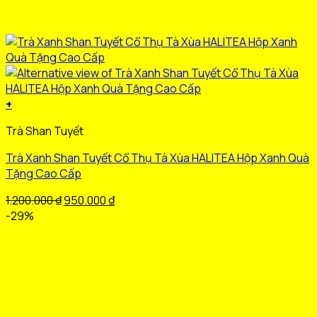
+
Trà Shan Tuyết
Trà Xanh Shan Tuyết Cổ Thụ Tà Xùa HALITEA Hộp Xanh Quà
Tặng Cao Cấp
Giá
Giá
1.200.000
₫
950.000
₫
gốc
hiện
-29%
là:
tại
1.200.000 ₫.
là:
950.000 ₫.