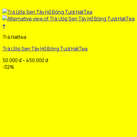
+
Sản
Trà Halitea
phẩm
này
Trà Ướp Sen Tây Hồ Bông Tươi HaliTea
có
nhiều
Khoảng
50.000
₫
–
450.000
₫
biến
giá:
-32%
thể.
từ
Các
50.000 ₫
tùy
đến
chọn
450.000 ₫
có
thể
được
chọn
trên
trang