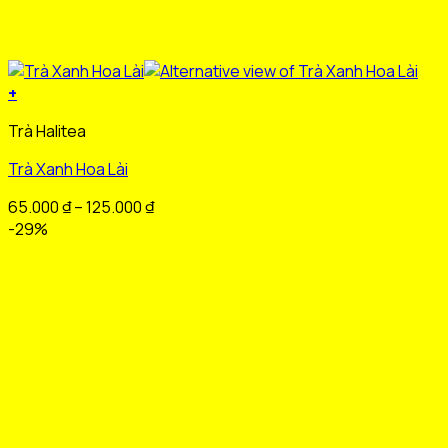
+
Sản
Trà Halitea
phẩm
này
Trà Xanh Hoa Lài
có
nhiều
Khoảng
65.000
₫
–
125.000
₫
biến
giá:
-29%
thể.
từ
Các
65.000 ₫
tùy
đến
chọn
125.000 ₫
có
thể
được
chọn
trên
trang