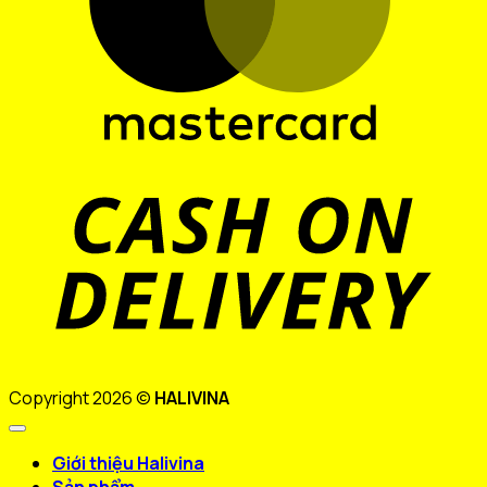
D
Copyright 2026 ©
HALIVINA
Giới thiệu Halivina