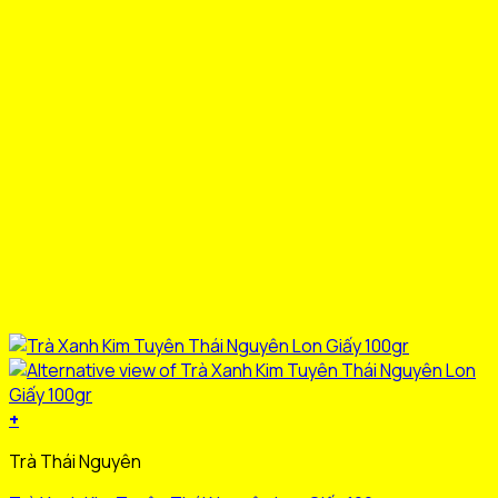
+
Sản
Trà Thái Nguyên
phẩm
này