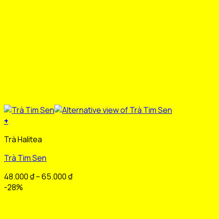
sản
phẩm
+
Sản
Trà Halitea
phẩm
này
Trà Tim Sen
có
nhiều
Khoảng
48.000
₫
–
65.000
₫
biến
giá:
-28%
thể.
từ
Các
48.000 ₫
tùy