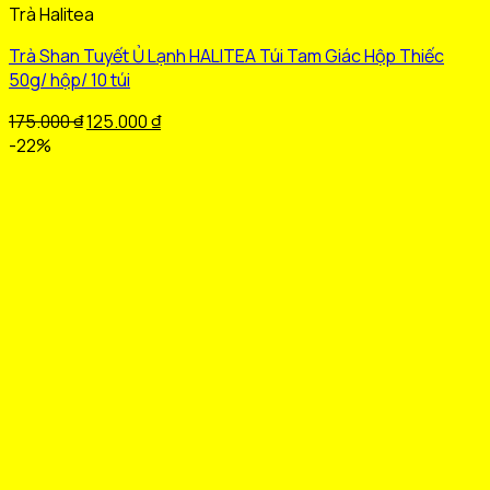
Trà Halitea
phẩm
này
Trà Shan Tuyết Ủ Lạnh HALITEA Túi Tam Giác Hộp Thiếc
có
50g/ hộp/ 10 túi
nhiều
biến
Giá
Giá
175.000
₫
125.000
₫
thể.
gốc
hiện
-22%
Các
là:
tại
tùy
175.000 ₫.
là:
chọn
125.000 ₫.
có
thể
được
chọn
trên
trang
sản
phẩm