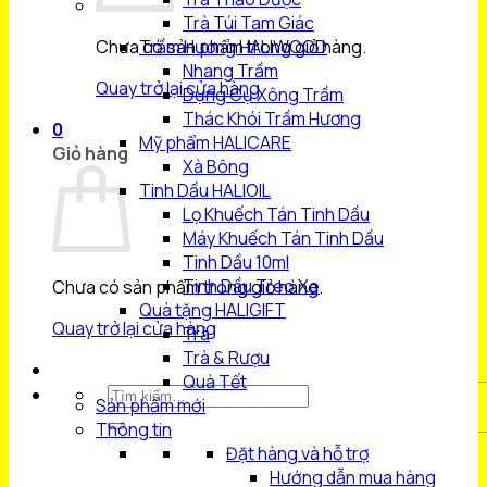
Trà Túi Tam Giác
Chưa có sản phẩm trong giỏ hàng.
Trầm Hương HALIWOOD
Nhang Trầm
Quay trở lại cửa hàng
Dụng Cụ Xông Trầm
Thác Khói Trầm Hương
0
Mỹ phẩm HALICARE
Giỏ hàng
Xà Bông
Tinh Dầu HALIOIL
Lọ Khuếch Tán Tinh Dầu
Máy Khuếch Tán Tinh Dầu
Tinh Dầu 10ml
Tinh Dầu Treo Xe
Chưa có sản phẩm trong giỏ hàng.
Quà tặng HALIGIFT
Quay trở lại cửa hàng
Trà
Trà & Rượu
Quà Tết
Tìm
Sản phẩm mới
kiếm:
Thông tin
Đặt hàng và hỗ trợ
Hướng dẫn mua hàng