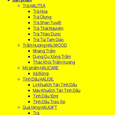
Sản phẩm
Trà HALITEA
Trà Hoa
Trà Olong
Trà Shan Tuyết
Trà Thái Nguyên
Trà Thảo Dược
Trà Túi Tam Giác
Trầm Hương HALIWOOD
Nhang Trầm
Dụng Cụ Xông Trầm
Thác Khói Trầm Hương
Mỹ phẩm HALICARE
Xà Bông
Tinh Dầu HALIOIL
Lọ Khuếch Tán Tinh Dầu
Máy Khuếch Tán Tinh Dầu
Tinh Dầu 10ml
Tinh Dầu Treo Xe
Quà tặng HALIGIFT
Trà