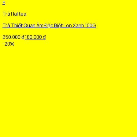
+
Sản
Trà Halitea
phẩm
này
Trà Thiết Quan Âm Đặc Biệt Lon Xanh 100G
có
nhiều
Giá
Giá
250.000
₫
180.000
₫
biến
gốc
hiện
-20%
thể.
là:
tại
Các
250.000 ₫.
là:
tùy
180.000 ₫.
chọn
có
thể
được
chọn
trên
trang
sản
phẩm