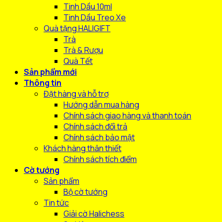
Tinh Dầu 10ml
Tinh Dầu Treo Xe
Quà tặng HALIGIFT
Trà
Trà & Rượu
Quà Tết
Sản phẩm mới
Thông tin
Đặt hàng và hỗ trợ
Hướng dẫn mua hàng
Chính sách giao hàng và thanh toán
Chính sách đổi trả
Chính sách bảo mật
Khách hàng thân thiết
Chính sách tích điểm
Cờ tướng
Sản phẩm
Bộ cờ tướng
Tin tức
Giải cờ Halichess