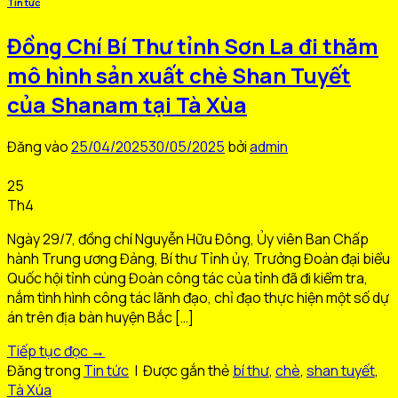
Tin tức
Đồng Chí Bí Thư tỉnh Sơn La đi thăm
mô hình sản xuất chè Shan Tuyết
của Shanam tại Tà Xùa
Đăng vào
25/04/2025
30/05/2025
bởi
admin
25
Th4
Ngày 29/7, đồng chí Nguyễn Hữu Đông, Ủy viên Ban Chấp
hành Trung ương Đảng, Bí thư Tỉnh ủy, Trưởng Đoàn đại biểu
Quốc hội tỉnh cùng Đoàn công tác của tỉnh đã đi kiểm tra,
nắm tình hình công tác lãnh đạo, chỉ đạo thực hiện một số dự
án trên địa bàn huyện Bắc […]
Tiếp tục đọc
→
Đăng trong
Tin tức
|
Được gắn thẻ
bí thư
,
chè
,
shan tuyết
,
Tà Xúa