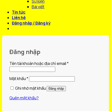
Sự kiện
Bài viết
Tin tức
Liên hệ
Đăng nhập / Đăng ký
Đăng nhập
Bắt
Tên tài khoản hoặc địa chỉ email
*
buộc
Bắt
Mật khẩu
*
buộc
Ghi nhớ mật khẩu
Đăng nhập
Quên mật khẩu?