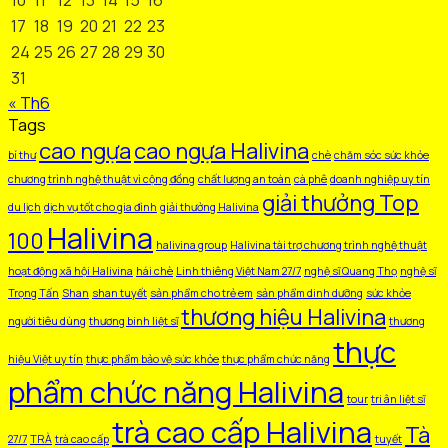
17
18
19
20
21
22
23
24
25
26
27
28
29
30
31
« Th6
Tags
cao ngựa
cao ngựa Halivina
bí thư
chè
chăm sóc sức khỏe
chương trình nghệ thuật vì cộng đồng
chất lượng an toàn
cà phê
doanh nghiệp uy tín
giải thưởng Top
du lịch
dịch vụ tốt cho gia đình
giải thưởng Halivina
Halivina
100
halivina group
Halivina tài trợ chương trình nghệ thuật
hoạt động xã hội Halivina
hái chè
Linh thiêng Việt Nam 27/7
nghệ sĩ Quang Thọ
nghệ sĩ
Trọng Tấn
Shan
shan tuyết
sản phẩm cho trẻ em
sản phẩm dinh dưỡng
sức khỏe
thương hiệu Halivina
người tiêu dùng
thương binh liệt sĩ
thương
thực
hiệu Việt uy tín
thực phẩm bảo vệ sức khỏe
thực phẩm chức năng
phẩm chức năng Halivina
tour
tri ân liệt sĩ
trà cao cấp Halivina
Tà
27/7
TRÀ
trà cao cấp
tuyết