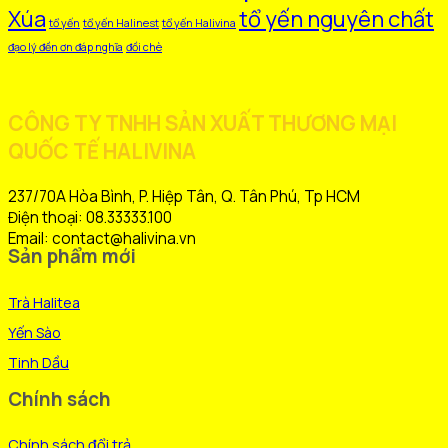
Xúa
tổ yến nguyên chất
tổ yến
tổ yến Halinest
tổ yến Halivina
đạo lý đền ơn đáp nghĩa
đồi chè
CÔNG TY TNHH SẢN XUẤT THƯƠNG MẠI
QUỐC TẾ HALIVINA
237/70A Hòa Bình, P. Hiệp Tân, Q. Tân Phú, Tp HCM
Điện thoại: 08.33333.100
Email: contact@halivina.vn
Sản phẩm mới
Trà Halitea
Yến Sào
Tinh Dầu
Chính sách
Chính sách đổi trả