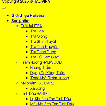
Copyright 2026 ©
HALIVINA
Giới thiệu Halivina
Sản phẩm
Trà HALITEA
Trà Hoa
Trà Olong
Trà Shan Tuyết
Trà Thái Nguyên
Trà Thảo Dược
Trà Túi Tam Giác
Trầm Hương HALIWOOD
Nhang Trầm
Dụng Cụ Xông Trầm
Thác Khói Trầm Hương
Mỹ phẩm HALICARE
Xà Bông
Tinh Dầu HALIOIL
Lọ Khuếch Tán Tinh Dầu
Máy Khuếch Tán Tinh Dầu