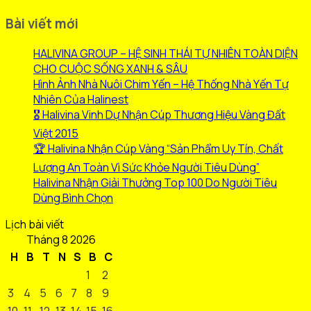
Bài viết mới
HALIVINA GROUP – HỆ SINH THÁI TỰ NHIÊN TOÀN DIỆN
CHO CUỘC SỐNG XANH & SÂU
Hình Ảnh Nhà Nuôi Chim Yến – Hệ Thống Nhà Yến Tự
Nhiên Của Halinest
🎖️ Halivina Vinh Dự Nhận Cúp Thương Hiệu Vàng Đất
Việt 2015
🏆 Halivina Nhận Cúp Vàng “Sản Phẩm Uy Tín, Chất
Lượng An Toàn Vì Sức Khỏe Người Tiêu Dùng”
Halivina Nhận Giải Thưởng Top 100 Do Người Tiêu
Dùng Bình Chọn
Lịch bài viết
Tháng 8 2026
H
B
T
N
S
B
C
1
2
3
4
5
6
7
8
9
10
11
12
13
14
15
16