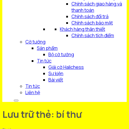
Chính sách giao hàng và
thanh toán
Chính sách đổi trả
Chính sách bảo mật
Khách hàng thân thiết
Chính sách tích điểm
Cờ tướng
Sản phẩm
Bộ cờ tướng
Tin tức
Giải cờ Halichess
Sự kiện
Bài viết
Tin tức
Liên hệ
Lưu trữ thẻ:
bí thư