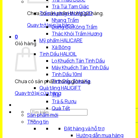
Trà Túi Tam Giác
Chưa có sản phẩm trong giỏ hàng.
Trầm Hương HALIWOOD
Nhang Trầm
Quay trở lại cửa hàng
Dụng Cụ Xông Trầm
Thác Khói Trầm Hương
0
Mỹ phẩm HALICARE
Giỏ hàng
Xà Bông
Tinh Dầu HALIOIL
Lọ Khuếch Tán Tinh Dầu
Máy Khuếch Tán Tinh Dầu
Tinh Dầu 10ml
Tinh Dầu Treo Xe
Chưa có sản phẩm trong giỏ hàng.
Quà tặng HALIGIFT
Quay trở lại cửa hàng
Trà
Trà & Rượu
Quà Tết
Tìm
Sản phẩm mới
kiếm:
Thông tin
Đặt hàng và hỗ trợ
Hướng dẫn mua hàng