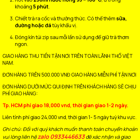
khoảng
5 phút
.
Chiết trà ra cốc và thưởng thức. Có thể thêm
sữa,
đường hoặc đá
tùy khẩu vị.
Đóng kín túi zip sau mỗi lần sử dụng để giữ trà thơm
ngon.
GIAO HÀNG THU TIỀN TẬN NƠI TRÊN TOÀN LÃNH THỔ VIỆT
NAM.
ĐƠN HÀNG TRÊN 500.000 VNĐ GIAO HÀNG MIỄN PHÍ TẬN NƠI
ĐƠN HÀNG DƯỚI MỨC QUI ĐỊNH TRÊN KHÁCH HÀNG SẼ CHỊU
PHÍ GIAO HÀNG:
Tp. HCM phí giao 18,000 vnd, thời gian giao 1-2 ngày.
Liên tỉnh phí giao 24,000 vnd, thời gian 1- 5 ngày tuỳ khu vực.
Ghi chú: Đối với quý khách muốn thanh toán chuyển khoản
zalo 0933446633
vui lòng liên hệ
đê xác nhận và giao