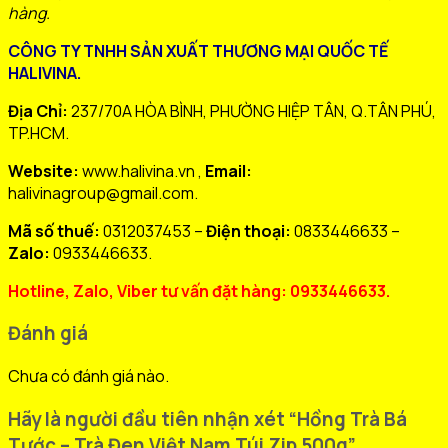
hàng.
CÔNG TY TNHH SẢN XUẤT THƯƠNG MẠI QUỐC TẾ
HALIVINA.
Địa Chỉ:
237/70A HÒA BÌNH, PHƯỜNG HIỆP TÂN, Q.TÂN PHÚ,
TP.HCM.
Website:
www.halivina.vn ,
Email:
halivinagroup@gmail.com.
Mã số thuế:
0312037453 –
Điện thoại:
0833446633 –
Zalo:
0933446633.
Hotline, Zalo, Viber tư vấn đặt hàng: 0933446633.
Đánh giá
Chưa có đánh giá nào.
Hãy là người đầu tiên nhận xét “Hồng Trà Bá
Tước – Trà Đen Việt Nam Túi Zip 500g”