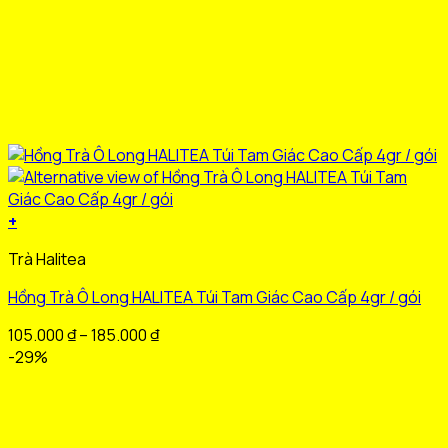
+
Sản
Trà Halitea
phẩm
này
Hồng Trà Ô Long HALITEA Túi Tam Giác Cao Cấp 4gr / gói
có
nhiều
Khoảng
105.000
₫
–
185.000
₫
biến
giá:
-29%
thể.
từ
Các
105.000 ₫
tùy
đến
chọn
185.000 ₫