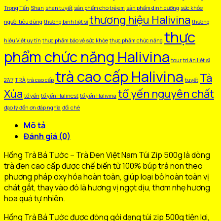
Trọng Tấn
Shan
shan tuyết
sản phẩm cho trẻ em
sản phẩm dinh dưỡng
sức khỏe
thương hiệu Halivina
người tiêu dùng
thương binh liệt sĩ
thương
thực
hiệu Việt uy tín
thực phẩm bảo vệ sức khỏe
thực phẩm chức năng
phẩm chức năng Halivina
tour
tri ân liệt sĩ
trà cao cấp Halivina
Tà
27/7
TRÀ
trà cao cấp
tuyết
Xúa
tổ yến nguyên chất
tổ yến
tổ yến Halinest
tổ yến Halivina
đạo lý đền ơn đáp nghĩa
đồi chè
Mô tả
Đánh giá (0)
Hồng Trà Bá Tước – Trà Đen Việt Nam Túi Zip 500g là dòng
trà đen cao cấp được chế biến từ 100% búp trà non theo
phương pháp oxy hóa hoàn toàn, giúp loại bỏ hoàn toàn vị
chát gắt, thay vào đó là hương vị ngọt dịu, thơm nhẹ hương
hoa quả tự nhiên.
Hồng Trà Bá Tước được đóng gói dạng túi zip 500g tiện lợi,