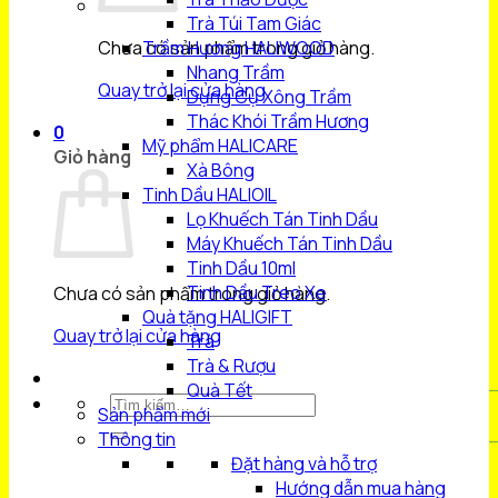
Trà Túi Tam Giác
Chưa có sản phẩm trong giỏ hàng.
Trầm Hương HALIWOOD
Nhang Trầm
Quay trở lại cửa hàng
Dụng Cụ Xông Trầm
Thác Khói Trầm Hương
0
Mỹ phẩm HALICARE
Giỏ hàng
Xà Bông
Tinh Dầu HALIOIL
Lọ Khuếch Tán Tinh Dầu
Máy Khuếch Tán Tinh Dầu
Tinh Dầu 10ml
Tinh Dầu Treo Xe
Chưa có sản phẩm trong giỏ hàng.
Quà tặng HALIGIFT
Quay trở lại cửa hàng
Trà
Trà & Rượu
Quà Tết
Tìm
Sản phẩm mới
kiếm:
Thông tin
Đặt hàng và hỗ trợ
Hướng dẫn mua hàng