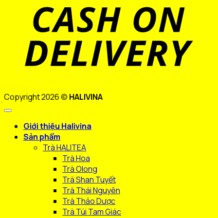
D
Copyright 2026 ©
HALIVINA
Giới thiệu Halivina
Sản phẩm
Trà HALITEA
Trà Hoa
Trà Olong
Trà Shan Tuyết
Trà Thái Nguyên
Trà Thảo Dược
Trà Túi Tam Giác