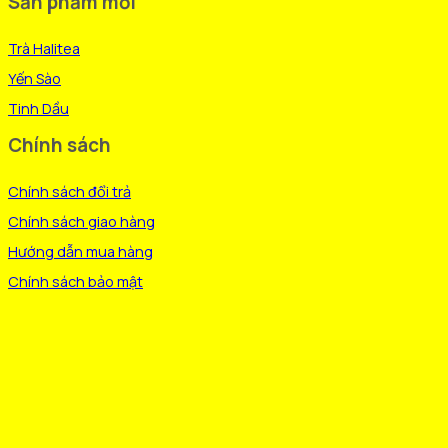
Sản phẩm mới
trên
trang
Trà Halitea
sản
phẩm
Yến Sào
Tinh Dầu
Chính sách
Chính sách đổi trả
Chính sách giao hàng
Hướng dẫn mua hàng
Chính sách bảo mật
V