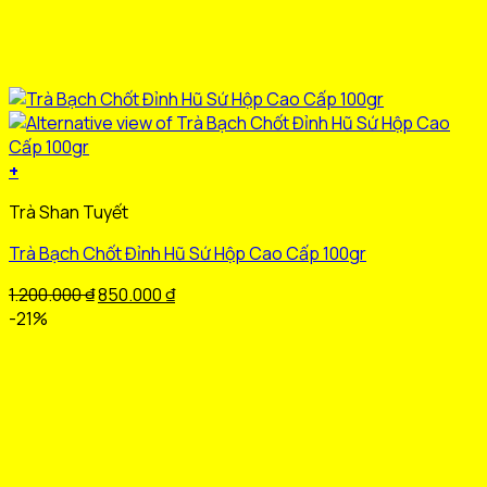
+
Sản
Trà Shan Tuyết
phẩm
này
Trà Bạch Chốt Đỉnh Hũ Sứ Hộp Cao Cấp 100gr
có
nhiều
Giá
Giá
1.200.000
₫
850.000
₫
biến
gốc
hiện
-21%
thể.
là:
tại
Các
1.200.000 ₫.
là:
tùy
850.000 ₫.
chọn
có
thể
được