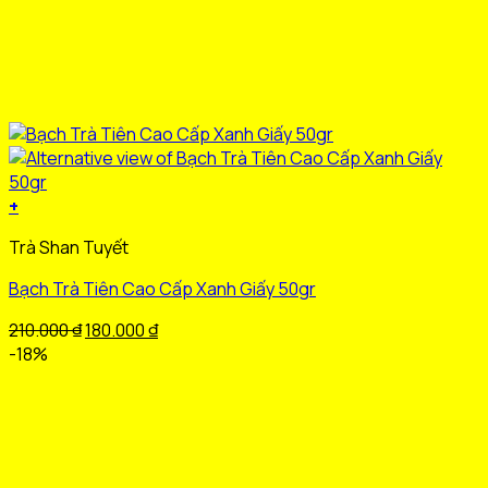
+
Sản
Trà Shan Tuyết
phẩm
này
Bạch Trà Tiên Cao Cấp Xanh Giấy 50gr
có
nhiều
Giá
Giá
210.000
₫
180.000
₫
biến
gốc
hiện
-18%
thể.
là:
tại
Các
210.000 ₫.
là:
tùy
180.000 ₫.
chọn
có