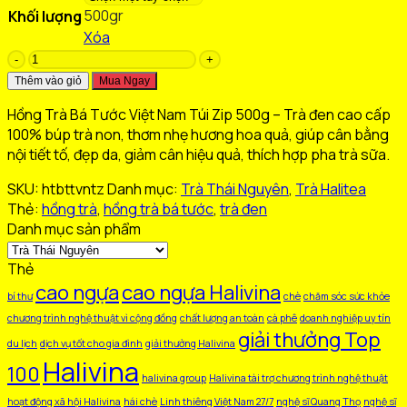
500gr
Khối lượng
140.000 ₫.
là:
Xóa
95.000 ₫.
Hồng
Trà
Thêm vào giỏ
Mua Ngay
Bá
Hồng Trà Bá Tước Việt Nam Túi Zip 500g – Trà đen cao cấp
Tước
100% búp trà non, thơm nhẹ hương hoa quả, giúp cân bằng
-
nội tiết tố, đẹp da, giảm cân hiệu quả, thích hợp pha trà sữa.
Trà
Đen
SKU:
htbttvntz
Danh mục:
Trà Thái Nguyên
,
Trà Halitea
Việt
Thẻ:
hồng trà
,
hồng trà bá tước
,
trà đen
Nam
Danh mục sản phẩm
Túi
Zip
Thẻ
500g
cao ngựa
cao ngựa Halivina
số
bí thư
chè
chăm sóc sức khỏe
lượng
chương trình nghệ thuật vì cộng đồng
chất lượng an toàn
cà phê
doanh nghiệp uy tín
giải thưởng Top
du lịch
dịch vụ tốt cho gia đình
giải thưởng Halivina
Halivina
100
halivina group
Halivina tài trợ chương trình nghệ thuật
hoạt động xã hội Halivina
hái chè
Linh thiêng Việt Nam 27/7
nghệ sĩ Quang Thọ
nghệ sĩ