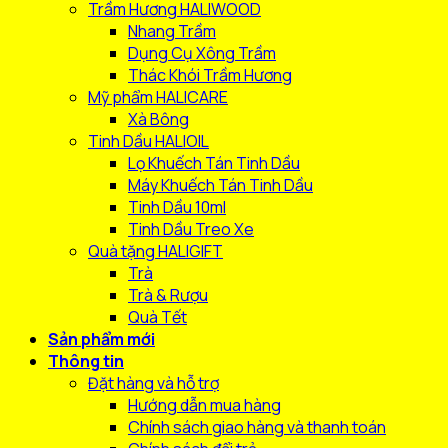
Trầm Hương HALIWOOD
Nhang Trầm
Dụng Cụ Xông Trầm
Thác Khói Trầm Hương
Mỹ phẩm HALICARE
Xà Bông
Tinh Dầu HALIOIL
Lọ Khuếch Tán Tinh Dầu
Máy Khuếch Tán Tinh Dầu
Tinh Dầu 10ml
Tinh Dầu Treo Xe
Quà tặng HALIGIFT
Trà
Trà & Rượu
Quà Tết
Sản phẩm mới
Thông tin
Đặt hàng và hỗ trợ
Hướng dẫn mua hàng
Chính sách giao hàng và thanh toán