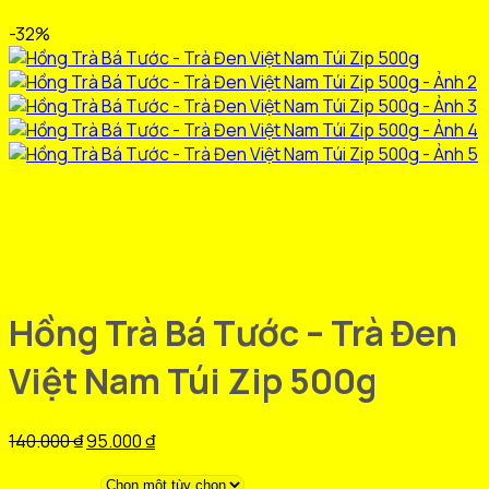
-32%
Hồng Trà Bá Tước – Trà Đen
Việt Nam Túi Zip 500g
Giá
Giá
140.000
₫
95.000
₫
gốc
hiện
là:
tại