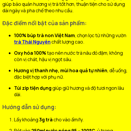
giúp bảo quản hương vị trà tốt hơn, thuận tiện cho sử dụng
dài ngày và pha chế theo nhu cầu.
Đặc điểm nổi bật của sản phẩm:
100% búp trà non Việt Nam
, chọn lọc từ những vườn
trà Thái Nguyên
chất lượng cao.
Oxy hóa 100%
tạo nên nước trà nâu đỏ đậm, không
còn vị chát, hậu vị ngọt sâu.
Hương vị thanh nhẹ, mùi hoa quả tự nhiên
, dễ uống,
đặc biệt hợp với phụ nữ.
Túi zip tiện dụng
giúp giữ hương và độ tươi ngon lâu
dài.
Hướng dẫn sử dụng:
Lấy khoảng
3g trà
cho vào ấm/ly.
Rót vào
250ml nước nóng 95 – 100°C
, ủ trong