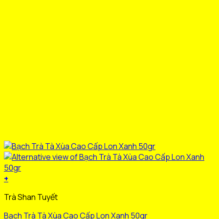
chọn
trên
trang
sản
phẩm
+
Sản
Trà Shan Tuyết
phẩm
này
Bạch Trà Tà Xùa Cao Cấp Lon Xanh 50gr