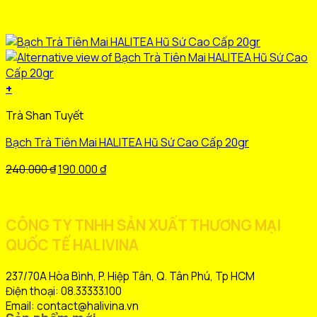
+
Sản
Trà Shan Tuyết
phẩm
này
Bạch Trà Tiên Mai HALITEA Hũ Sứ Cao Cấp 20gr
có
nhiều
Giá
Giá
240.000
₫
190.000
₫
biến
gốc
hiện
thể.
là:
tại
Các
240.000 ₫.
là:
CÔNG TY TNHH SẢN XUẤT THƯƠNG MẠI
tùy
190.000 ₫.
QUỐC TẾ HALIVINA
chọn
có
thể
237/70A Hòa Bình, P. Hiệp Tân, Q. Tân Phú, Tp HCM
được
Điện thoại: 08.33333.100
chọn
Email: contact@halivina.vn