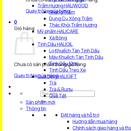
Trầm Hương HALIWOOD
Quay trở lại cửa hàng
Nhang Trầm
Dụng Cụ Xông Trầm
0
Thác Khói Trầm Hương
Giỏ hàng
Mỹ phẩm HALICARE
Xà Bông
Tinh Dầu HALIOIL
Lọ Khuếch Tán Tinh Dầu
Máy Khuếch Tán Tinh Dầu
Tinh Dầu 10ml
Chưa có sản phẩm trong giỏ hàng.
Tinh Dầu Treo Xe
Quay trở lại cửa hàng
Quà tặng HALIGIFT
Trà
Trà & Rượu
Tìm
Quà Tết
kiếm:
Sản phẩm mới
Thông tin
Đặt hàng và hỗ trợ
Hướng dẫn mua hàng
Chính sách giao hàng và th