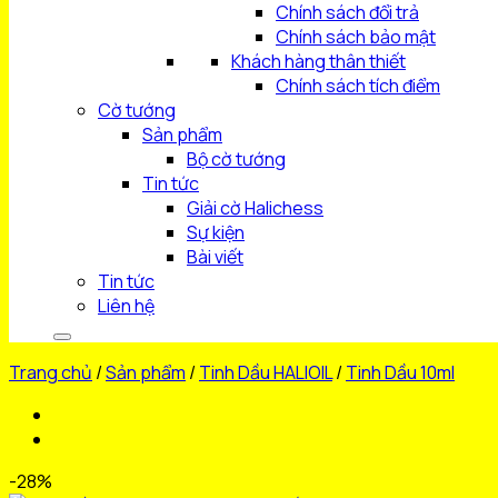
Chính sách đổi trả
Chính sách bảo mật
Khách hàng thân thiết
Chính sách tích điểm
Cờ tướng
Sản phẩm
Bộ cờ tướng
Tin tức
Giải cờ Halichess
Sự kiện
Bài viết
Tin tức
Liên hệ
Trang chủ
/
Sản phẩm
/
Tinh Dầu HALIOIL
/
Tinh Dầu 10ml
-28%