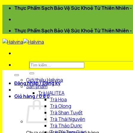
Bỏ
Thực Phẩm Sạch Bảo Vệ Sức Khoẻ Từ Thiên Nhiên - 
qua
nội
dung
Thực Phẩm Sạch Bảo Vệ Sức Khoẻ Từ Thiên Nhiên - 
Tìm
kiếm:
Giới thiệu Halivina
Đăng nhập / Đăng ký
Sản phẩm
Trà HALITEA
Giỏ hàng /
0
₫
0
Trà Hoa
Trà Olong
Trà Shan Tuyết
Trà Thái Nguyên
Trà Thảo Dược
Trà Túi Tam Giác
Chưa có sản phẩm trong giỏ hàng.