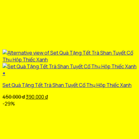
+
Set Quà Tặng Tết Trà Shan Tuyết Cổ Thụ Hộp Thiếc Xanh
Giá
Giá
450.000
₫
390.000
₫
gốc
hiện
-29%
là:
tại
450.000 ₫.
là:
390.000 ₫.