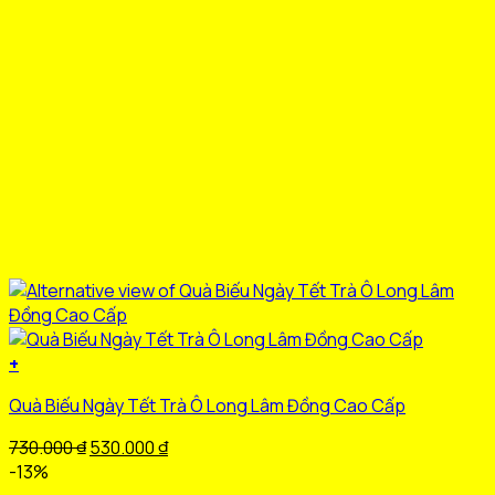
+
Quà Biếu Ngày Tết Trà Ô Long Lâm Đồng Cao Cấp
Giá
Giá
730.000
₫
530.000
₫
gốc
hiện
-13%
là:
tại