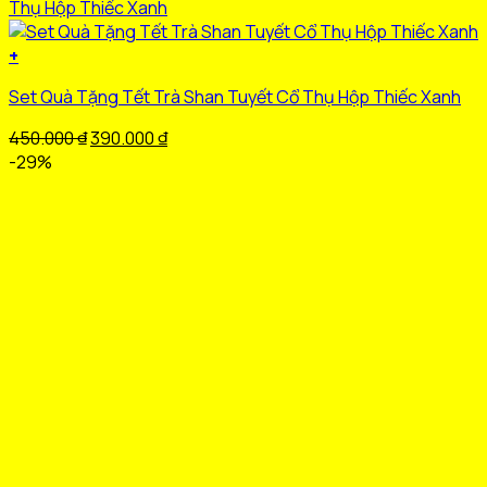
+
Set Quà Tặng Tết Trà Shan Tuyết Cổ Thụ Hộp Thiếc Xanh
Giá
Giá
450.000
₫
390.000
₫
gốc
hiện
-29%
là:
tại
450.000 ₫.
là:
390.000 ₫.