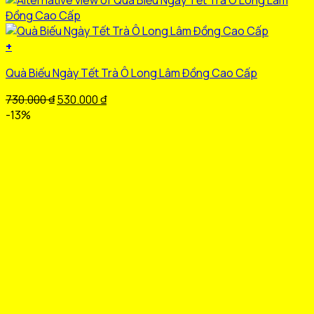
+
Quà Biếu Ngày Tết Trà Ô Long Lâm Đồng Cao Cấp
Giá
Giá
730.000
₫
530.000
₫
gốc
hiện
-13%
là:
tại
730.000 ₫.
là:
530.000 ₫.