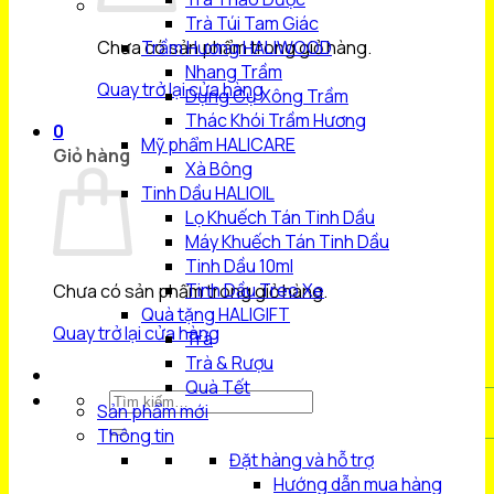
Trà Túi Tam Giác
Chưa có sản phẩm trong giỏ hàng.
Trầm Hương HALIWOOD
Nhang Trầm
Quay trở lại cửa hàng
Dụng Cụ Xông Trầm
Thác Khói Trầm Hương
0
Mỹ phẩm HALICARE
Giỏ hàng
Xà Bông
Tinh Dầu HALIOIL
Lọ Khuếch Tán Tinh Dầu
Máy Khuếch Tán Tinh Dầu
Tinh Dầu 10ml
Tinh Dầu Treo Xe
Chưa có sản phẩm trong giỏ hàng.
Quà tặng HALIGIFT
Quay trở lại cửa hàng
Trà
Trà & Rượu
Quà Tết
Tìm
Sản phẩm mới
kiếm:
Thông tin
Đặt hàng và hỗ trợ
Hướng dẫn mua hàng