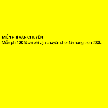
ĐỔI TRẢ TRONG 07 NGÀY
Thời hạn đổi/trả hàng: Trong vòng 03 đến 07 ngày kể từ
ngày Quý khách nhận được sản phẩm.
Chi tiết