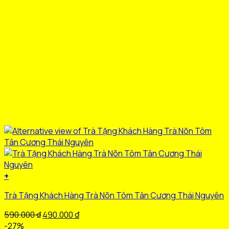
+
Trà Tặng Khách Hàng Trà Nõn Tôm Tân Cương Thái Nguyên
Giá
Giá
590.000
₫
490.000
₫
gốc
hiện
-27%