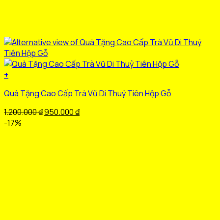
+
Quà Tặng Cao Cấp Trà Vũ Di Thuỷ Tiên Hộp Gỗ
Giá
Giá
1.200.000
₫
950.000
₫
gốc
hiện
-17%
là:
tại
1.200.000 ₫.
là:
950.000 ₫.