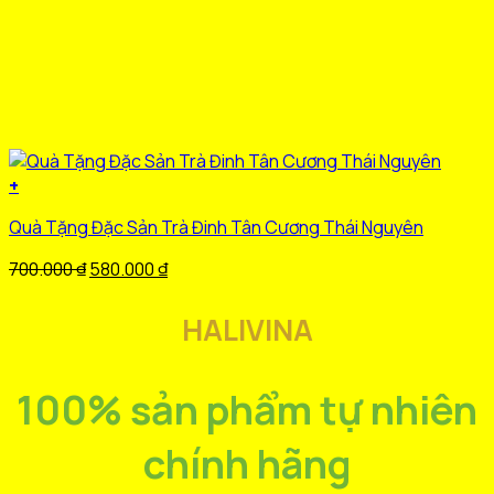
MIỄN PHÍ VẬN CHUYỂN
Miễn phí
100%
chi phí vận chuyển cho đơn hàng trên 200k.