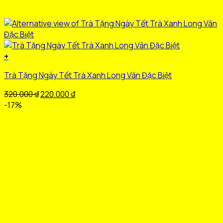
+
Trà Tặng Ngày Tết Trà Xanh Long Vân Đặc Biệt
Giá
Giá
320.000
₫
220.000
₫
gốc
hiện
-17%
là:
tại
320.000 ₫.
là:
220.000 ₫.