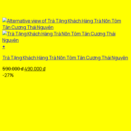
+
Trà Tặng Khách Hàng Trà Nõn Tôm Tân Cương Thái Nguyên
Giá
Giá
590.000
₫
490.000
₫
gốc
hiện
-27%
là:
tại
590.000 ₫.
là:
490.000 ₫.