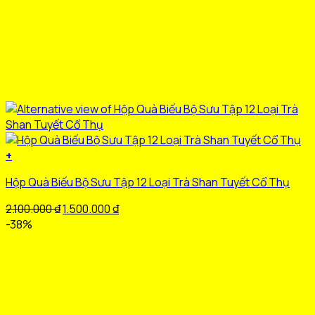
+
Hộp Quà Biếu Bộ Sưu Tập 12 Loại Trà Shan Tuyết Cổ Thụ
Giá
Giá
2.100.000
₫
1.500.000
₫
gốc
hiện
-38%
là:
tại
2.100.000 ₫.
là:
1.500.000 ₫.