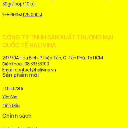
có
30gr/ hộp/ 10 túi
nhiều
biến
Giá
Giá
175.000
₫
125.000
₫
thể.
gốc
hiện
Các
là:
tại
tùy
175.000 ₫.
là:
CÔNG TY TNHH SẢN XUẤT THƯƠNG MẠI
chọn
125.000 ₫.
QUỐC TẾ HALIVINA
có
thể
được
237/70A Hòa Bình, P. Hiệp Tân, Q. Tân Phú, Tp HCM
chọn
Điện thoại: 08.33333.100
trên
Email: contact@halivina.vn
Sản phẩm mới
trang
sản
Trà Halitea
phẩm
Yến Sào
Tinh Dầu
Chính sách