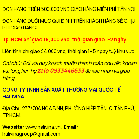
ĐƠN HÀNG TRÊN 500.000 VNĐ GIAO HÀNG MIỄN PHÍ TẬN NƠI
ĐƠN HÀNG DƯỚI MỨC QUI ĐỊNH TRÊN KHÁCH HÀNG SẼ CHỊU
PHÍ GIAO HÀNG:
Tp. HCM phí giao 18,000 vnd, thời gian giao 1-2 ngày.
Liên tỉnh phí giao 24,000 vnd, thời gian 1- 5 ngày tuỳ khu vực.
Ghi chú: Đối với quý khách muốn thanh toán chuyển khoản
zalo 0933446633
vui lòng liên hệ
đê xác nhận và giao
hàng.
CÔNG TY TNHH SẢN XUẤT THƯƠNG MẠI QUỐC TẾ
HALIVINA.
Địa Chỉ:
237/70A HÒA BÌNH, PHƯỜNG HIỆP TÂN, Q.TÂN PHÚ,
TP.HCM.
Website:
www.halivina.vn ,
Email:
halivinagroup@gmail.com.