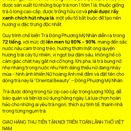
được sản xuất từ những búp trà non 1 tôm 1 lá, thuộc giống
trà ô long cao cấp, được trồng hữu cơ và
phải được rầy
xanh chích hút nhựa lá
, một yếu tố bắt buộc để tạo nên
hương vị đặc trưng độc nhất.
Quy trình chế biến Trà Đông Phương Mỹ Nhân diễn ra trong
72 tiếng
, với mức độ
lên men từ 80% – 90%
, mang đến sắc
nước nâu cam trong trẻo, hương thơm mật ong quyện
hương trái cây tự nhiên, vị ngọt bùi đậm sâu, không hề có
cảm giác chát hay gắt nơi cổ họng. Khi pha, lá trà bung nở
nhẹ nhàng trong nước như hình dáng thiếu nữ đang nhảy
múa – hình ảnh khiến Nữ hoàng Anh mê đắm và đặt tên cho
dòng trà này là “Oriental Beauty” – Đông Phương Mỹ Nhân.
Trà được đóng trong túi zip cao cấp trọng lượng 100g, dễ
bảo quản và tiện lợi sử dụng hằng ngày. Là lựa chọn hoàn
hảo cho những ai yêu trà ngon, thích sự tinh tế, thanh nhã
trong từng ngụm trà.
GIAO HÀNG THU TIỀN TẬN NƠI TRÊN TOÀN LÃNH THỔ VIỆT
NAM.