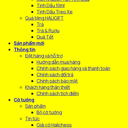
Tinh Dầu 10ml
Tinh Dầu Treo Xe
Quà tặng HALIGIFT
Trà
Trà & Rượu
Quà Tết
Sản phẩm mới
Thông tin
Đặt hàng và hỗ trợ
Hướng dẫn mua hàng
Chính sách giao hàng và thanh toán
Chính sách đổi trả
Chính sách bảo mật
Khách hàng thân thiết
Chính sách tích điểm
Cờ tướng
Sản phẩm
Bộ cờ tướng
Tin tức
Giải cờ Halichess