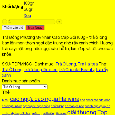
100gr
200.000 ₫
Khối lượng
50gr
đến
Xóa
350.000 ₫
Trà
Đông
Thêm vào giỏ
Mua Ngay
Phương
Trà Đông Phương Mỹ Nhân Cao Cấp Gói 100g – trà ô long
Mỹ
bán lên men thơm ngọt đặc trưng nhờ rầy xanh chích. Hương
Nhân
trái cây mật ong, hậu ngọt sâu, hỗ trợ làm đẹp và tốt cho sức
Cao
khỏe.
Cấp
Gói
SKU:
TDPMNCC-
Danh mục:
Trà Ô Long
,
Trà Halitea
Thẻ:
100GR
Trà Ô Long
,
trà ô long lên men
,
trà Oriental Beauty
,
trà rầy
số
xanh
lượng
Danh mục sản phẩm
Thẻ
cao ngựa
cao ngựa Halivina
bí thư
chè
chăm sóc sức khỏe
chương trình nghệ thuật vì cộng đồng
chất lượng an toàn
cà phê
doanh nghiệp uy tín
giải thưởng Top
du lịch
dịch vụ tốt cho gia đình
giải thưởng Halivina