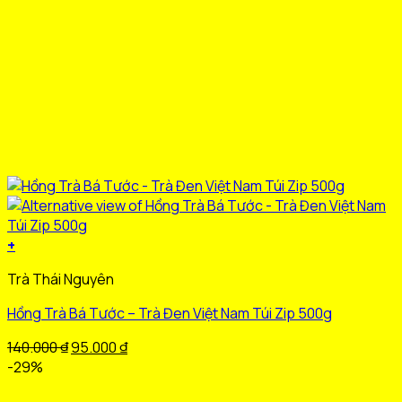
+
Sản
Trà Thái Nguyên
phẩm
này
Hồng Trà Bá Tước – Trà Đen Việt Nam Túi Zip 500g
có
nhiều
Giá
Giá
140.000
₫
95.000
₫
biến
gốc
hiện
-29%
thể.
là:
tại
Các