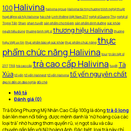
Halivina
100
halivina group
Halivina tài trợ chương trình nghệ thuật
hoạt động xã hội Halivina
hái chè
Linh thiêng Việt Nam 27/7
nghệ sĩ Quang Thọ
nghệ sĩ
Trọng Tấn
Shan
shan tuyết
sản phẩm cho trẻ em
sản phẩm dinh dưỡng
sức khỏe
thương hiệu Halivina
người tiêu dùng
thương binh liệt sĩ
thương
thực
hiệu Việt uy tín
thực phẩm bảo vệ sức khỏe
thực phẩm chức năng
phẩm chức năng Halivina
tour
tri ân liệt sĩ
trà cao cấp Halivina
Tà
27/7
TRÀ
trà cao cấp
tuyết
Xúa
tổ yến nguyên chất
tổ yến
tổ yến Halinest
tổ yến Halivina
đạo lý đền ơn đáp nghĩa
đồi chè
Mô tả
Đánh giá (0)
Trà Đông Phương Mỹ Nhân Cao Cấp 100g là dòng
trà ô long
bán lên men nổi tiếng, được mệnh danh là “nữ hoàng của các
loại trà” nhờ hương thơm quyến rũ, vị ngọt sâu và câu
chuyện gắn liền với Nữ hoàng Anh. Đặc biệt, loại trà này chỉ