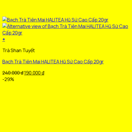
+
Sản
Trà Shan Tuyết
phẩm
này
Bạch Trà Tiên Mai HALITEA Hũ Sứ Cao Cấp 20gr
có
nhiều
Giá
Giá
240.000
₫
190.000
₫
biến
gốc
hiện
-29%
thể.
là:
tại
Các
240.000 ₫.
là:
tùy
190.000 ₫.
chọn
có
thể
được
chọn