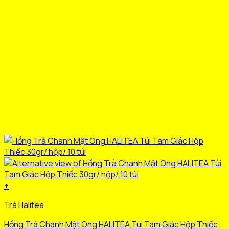
trên
trang
sản
phẩm
+
Sản
Trà Halitea
phẩm
này
Hồng Trà Chanh Mật Ong HALITEA Túi Tam Giác Hộp Thiếc