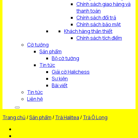
Chính sách giao hàng và
thanh toán
Chính sách đổi trả
Chính sách bảo mật
Khách hàng thân thiết
Chính sách tích điểm
Cờ tướng
Sản phẩm
Bộ cờ tướng
Tin tức
Giải cờ Halichess
Sự kiện
Bài viết
Tin tức
Liên hệ
Trang chủ
/
Sản phẩm
/
Trà Halitea
/
Trà Ô Long