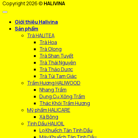
Copyright 2026 ©
HALIVINA
Giới thiệu Halivina
Sản phẩm
Trà HALITEA
Trà Hoa
Trà Olong
Trà Shan Tuyết
Trà Thái Nguyên
Trà Thảo Dược
Trà Túi Tam Giác
Trầm Hương HALIWOOD
Nhang Trầm
Dụng Cụ Xông Trầm
Thác Khói Trầm Hương
Mỹ phẩm HALICARE
Xà Bông
Tinh Dầu HALIOIL
Lọ Khuếch Tán Tinh Dầu
Máy Khuếch Tán Tinh Dầu