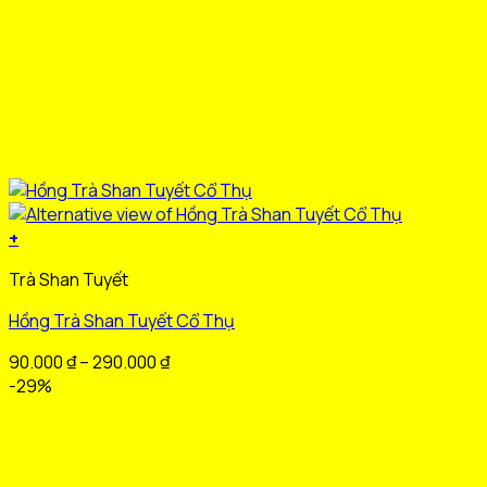
+
Sản
Trà Shan Tuyết
phẩm
này
Hồng Trà Shan Tuyết Cổ Thụ
có
nhiều
Khoảng
90.000
₫
–
290.000
₫
biến
giá:
-29%
thể.
từ
Các
90.000 ₫
tùy
đến
chọn
290.000 ₫