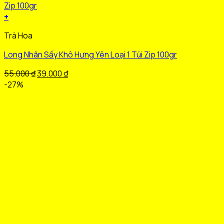
+
Trà Hoa
Long Nhãn Sấy Khô Hưng Yên Loại 1 Túi Zip 100gr
Giá
Giá
55.000
₫
39.000
₫
gốc
hiện
-27%
là:
tại
55.000 ₫.
là:
39.000 ₫.