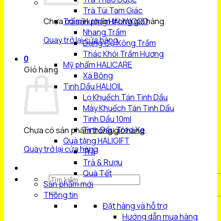
Trà Túi Tam Giác
Chưa có sản phẩm trong giỏ hàng.
Trầm Hương HALIWOOD
Nhang Trầm
Quay trở lại cửa hàng
Dụng Cụ Xông Trầm
Thác Khói Trầm Hương
0
Mỹ phẩm HALICARE
Giỏ hàng
Xà Bông
Tinh Dầu HALIOIL
Lọ Khuếch Tán Tinh Dầu
Máy Khuếch Tán Tinh Dầu
Tinh Dầu 10ml
Tinh Dầu Treo Xe
Chưa có sản phẩm trong giỏ hàng.
Quà tặng HALIGIFT
Quay trở lại cửa hàng
Trà
Trà & Rượu
Quà Tết
Tìm
Sản phẩm mới
kiếm:
Thông tin
Đặt hàng và hỗ trợ
Hướng dẫn mua hàng