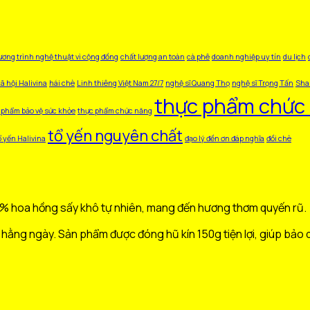
ơng trình nghệ thuật vì cộng đồng
chất lượng an toàn
cà phê
doanh nghiệp uy tín
du lịch
ã hội Halivina
hái chè
Linh thiêng Việt Nam 27/7
nghệ sĩ Quang Thọ
nghệ sĩ Trọng Tấn
Sha
thực phẩm chức 
 phẩm bảo vệ sức khỏe
thực phẩm chức năng
tổ yến nguyên chất
ổ yến Halivina
đạo lý đền ơn đáp nghĩa
đồi chè
00% hoa hồng sấy khô tự nhiên, mang đến hương thơm quyến rũ.
hằng ngày. Sản phẩm được đóng hũ kín 150g tiện lợi, giúp bảo 