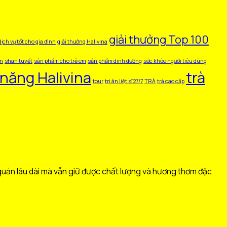
giải thưởng Top 100
dịch vụ tốt cho gia đình
giải thưởng Halivina
n
shan tuyết
sản phẩm cho trẻ em
sản phẩm dinh dưỡng
sức khỏe người tiêu dùng
năng Halivina
trà
tour
tri ân liệt sĩ 27/7
TRÀ
trà cao cấp
quản lâu dài mà vẫn giữ được chất lượng và hương thơm đặc