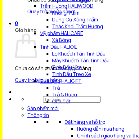
Trầm Hương HALIWOOD
Quay trở lại cửa hàng
Nhang Trầm
Dụng Cụ Xông Trầm
0
Thác Khói Trầm Hương
Giỏ hàng
Mỹ phẩm HALICARE
Xà Bông
Tinh Dầu HALIOIL
Lọ Khuếch Tán Tinh Dầu
Máy Khuếch Tán Tinh Dầu
Tinh Dầu 10ml
Chưa có sản phẩm trong giỏ hàng.
Tinh Dầu Treo Xe
Quay trở lại cửa hàng
Quà tặng HALIGIFT
Trà
Trà & Rượu
Tìm
Quà Tết
kiếm:
Sản phẩm mới
Thông tin
Đặt hàng và hỗ trợ
Hướng dẫn mua hàng
Chính sách giao hàng và th