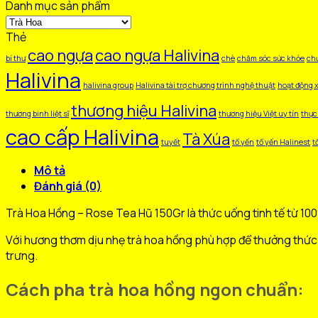
Danh mục sản phẩm
Hũ
150Gr
Thẻ
số
cao ngựa
cao ngựa Halivina
lượng
bí thư
chè
chăm sóc sức khỏe
chư
Halivina
halivina group
Halivina tài trợ chương trình nghệ thuật
hoạt động x
thương hiệu Halivina
thương binh liệt sĩ
thương hiệu Việt uy tín
thực
cao cấp Halivina
Tà Xúa
tuyết
tổ yến
tổ yến Halinest
t
Mô tả
Đánh giá (0)
Trà Hoa Hồng – Rose Tea Hũ 150Gr là thức uống tinh tế từ 1
Với hương thơm dịu nhẹ trà hoa hồng phù hợp để thưởng thức 
trưng.
Cách pha trà hoa hồng ngon chuẩn: