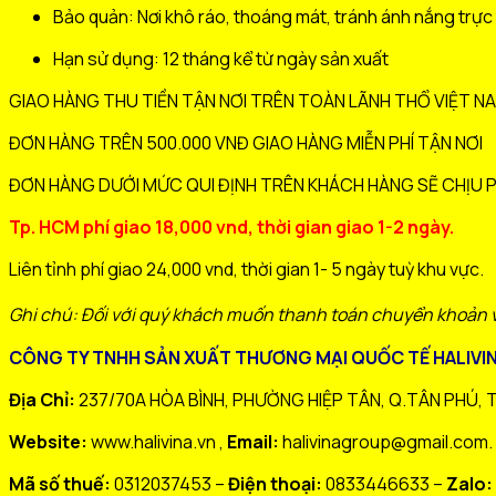
Bảo quản: Nơi khô ráo, thoáng mát, tránh ánh nắng trực 
Hạn sử dụng: 12 tháng kể từ ngày sản xuất
GIAO HÀNG THU TIỀN TẬN NƠI TRÊN TOÀN LÃNH THỔ VIỆT N
ĐƠN HÀNG TRÊN 500.000 VNĐ GIAO HÀNG MIỄN PHÍ TẬN NƠI
ĐƠN HÀNG DƯỚI MỨC QUI ĐỊNH TRÊN KHÁCH HÀNG SẼ CHỊU P
Tp. HCM phí giao 18,000 vnd, thời gian giao 1-2 ngày.
Liên tỉnh phí giao 24,000 vnd, thời gian 1- 5 ngày tuỳ khu vực.
Ghi chú: Đối với quý khách muốn thanh toán chuyển khoản v
CÔNG TY TNHH SẢN XUẤT THƯƠNG MẠI QUỐC TẾ HALIVIN
Địa Chỉ:
237/70A HÒA BÌNH, PHƯỜNG HIỆP TÂN, Q.TÂN PHÚ, 
Website:
www.halivina.vn ,
Email:
halivinagroup@gmail.com.
Mã số thuế:
0312037453 –
Điện thoại:
0833446633 –
Zalo: