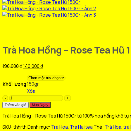
Trà Hoa Hồng – Rose Tea Hũ 
Giá
Giá
190.000
₫
140.000
₫
gốc
hiện
là:
tại
150gr
Khối lượng
190.000 ₫.
là:
Xóa
140.000 ₫.
Trà
Hoa
Thêm vào giỏ
Mua Ngay
Hồng
Trà Hoa Hồng – Rose Tea Hũ 150Gr từ 100% hoa hồng khô tự nh
-
Rose
SKU:
thhrth
Danh mục:
Trà Hoa
,
Trà Halitea
Thẻ:
Trà Hoa
,
trà
Tea