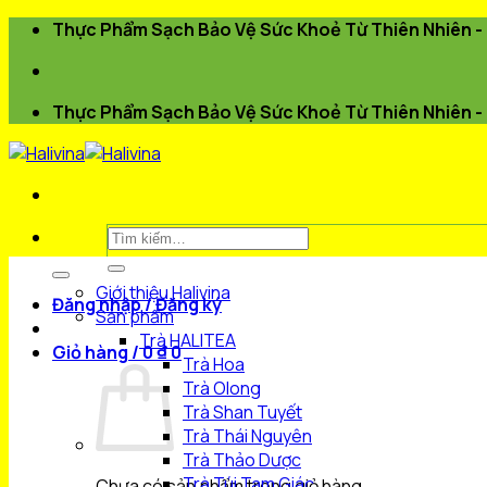
Bỏ
Thực Phẩm Sạch Bảo Vệ Sức Khoẻ Từ Thiên Nhiên - 
qua
nội
dung
Thực Phẩm Sạch Bảo Vệ Sức Khoẻ Từ Thiên Nhiên - 
Tìm
kiếm:
Giới thiệu Halivina
Đăng nhập / Đăng ký
Sản phẩm
Trà HALITEA
Giỏ hàng /
0
₫
0
Trà Hoa
Trà Olong
Trà Shan Tuyết
Trà Thái Nguyên
Trà Thảo Dược
Trà Túi Tam Giác
Chưa có sản phẩm trong giỏ hàng.