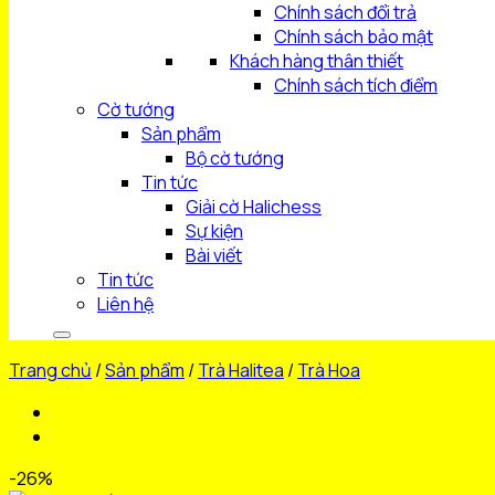
Chính sách đổi trả
Chính sách bảo mật
Khách hàng thân thiết
Chính sách tích điểm
Cờ tướng
Sản phẩm
Bộ cờ tướng
Tin tức
Giải cờ Halichess
Sự kiện
Bài viết
Tin tức
Liên hệ
Trang chủ
/
Sản phẩm
/
Trà Halitea
/
Trà Hoa
-26%