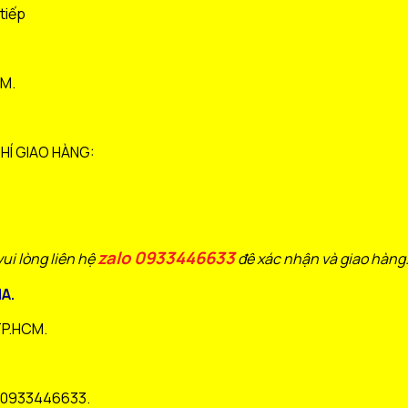
tiếp
AM.
HÍ GIAO HÀNG:
zalo 0933446633
ui lòng liên hệ
đê xác nhận và giao hàng
A.
TP.HCM.
0933446633.