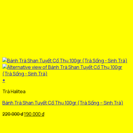
phẩm
+
Sản
Trà Halitea
phẩm
này
Bánh Trà Shan Tuyết Cổ Thụ 100gr (Trà Sống – Sinh Trà)
có
nhiều
Giá
Giá
220.000
₫
190.000
₫
biến
gốc
hiện
thể.
là:
tại
Các