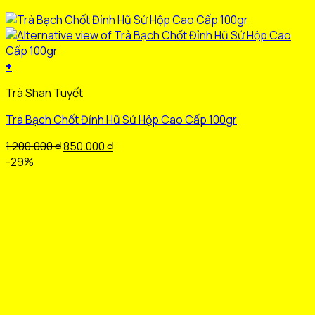
+
Sản
Trà Shan Tuyết
phẩm
này
Trà Bạch Chốt Đỉnh Hũ Sứ Hộp Cao Cấp 100gr
có
nhiều
Giá
Giá
1.200.000
₫
850.000
₫
biến
gốc
hiện
-29%
thể.
là:
tại
Các
1.200.000 ₫.
là:
tùy
850.000 ₫.
chọn
có
thể
được
chọn
trên
trang