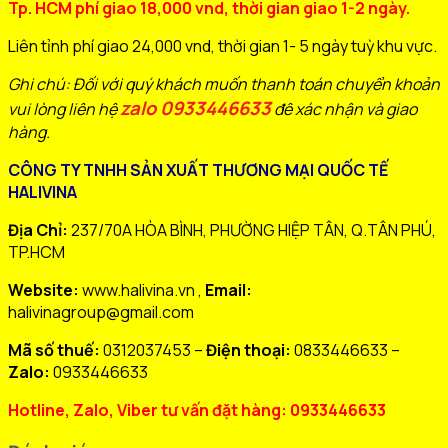
Tp. HCM phí giao 18,000 vnd, thời gian giao 1-2 ngày.
Liên tỉnh phí giao 24,000 vnd, thời gian 1- 5 ngày tuỳ khu vực.
Ghi chú: Đối với quý khách muốn thanh toán chuyển khoản
zalo 0933446633
vui lòng liên hệ
đê xác nhận và giao
hàng.
CÔNG TY TNHH SẢN XUẤT THƯƠNG MẠI QUỐC TẾ
HALIVINA
Địa Chỉ:
237/70A HÒA BÌNH, PHƯỜNG HIỆP TÂN, Q.TÂN PHÚ,
TP.HCM
Website:
www.halivina.vn ,
Email:
halivinagroup@gmail.com
Mã số thuế:
0312037453 –
Điện thoại:
0833446633 –
Zalo:
0933446633
Hotline, Zalo, Viber tư vấn đặt hàng: 0933446633