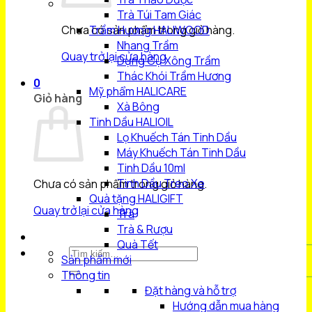
Trà Túi Tam Giác
Chưa có sản phẩm trong giỏ hàng.
Trầm Hương HALIWOOD
Nhang Trầm
Quay trở lại cửa hàng
Dụng Cụ Xông Trầm
Thác Khói Trầm Hương
0
Mỹ phẩm HALICARE
Giỏ hàng
Xà Bông
Tinh Dầu HALIOIL
Lọ Khuếch Tán Tinh Dầu
Máy Khuếch Tán Tinh Dầu
Tinh Dầu 10ml
Tinh Dầu Treo Xe
Chưa có sản phẩm trong giỏ hàng.
Quà tặng HALIGIFT
Quay trở lại cửa hàng
Trà
Trà & Rượu
Quà Tết
Tìm
Sản phẩm mới
kiếm:
Thông tin
Đặt hàng và hỗ trợ
Hướng dẫn mua hàng