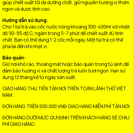
giúp chiết xuất tối đa dưỡng chất, giữ nguyên hương vị thơm
ngon và dược tính cao.
Hướng dẫn sử dụng:
Cho 1 túi trà vào cốc nước nóng khoảng 300-400ml với nhiệt
độ 90-95 độ C, ngâm trong 5-7 phút để chiết xuất đủ tinh
chất. Bạn có thể dùng 1-2 cốc mỗi ngày. Một túi trà có thể
pha lại đến khi nhạt vị.
Bảo quản:
Giữ nơi khô ráo, thoáng mát hoặc bảo quản trong tủ lạnh để
đảm bảo hương vị và chất lượng trà luôn tươi ngon. Hạn sử
dụng 12 tháng kể từ ngày sản xuất.
GIAO HÀNG THU TIỀN TẬN NƠI TRÊN TOÀN LÃNH THỔ VIỆT
NAM.
ĐƠN HÀNG TRÊN 500.000 VNĐ GIAO HÀNG MIỄN PHÍ TẬN NƠI
ĐƠN HÀNG DƯỚI MỨC QUI ĐỊNH TRÊN KHÁCH HÀNG SẼ CHỊU
PHÍ GIAO HÀNG: