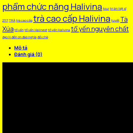
phẩm chức năng Halivina
tour
tri ân liệt sĩ
trà cao cấp Halivina
Tà
27/7
TRÀ
trà cao cấp
tuyết
Xúa
tổ yến nguyên chất
tổ yến
tổ yến Halinest
tổ yến Halivina
đạo lý đền ơn đáp nghĩa
đồi chè
Mô tả
Đánh giá (0)