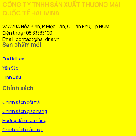
220.000 ₫.
là:
CÔNG TY TNHH SẢN XUẤT THƯƠNG MẠI
tùy
190.000 ₫.
QUỐC TẾ HALIVINA
chọn
có
thể
237/70A Hòa Bình, P. Hiệp Tân, Q. Tân Phú, Tp HCM
được
Điện thoại: 08.33333.100
chọn
Email: contact@halivina.vn
Sản phẩm mới
trên
trang
Trà Halitea
sản
phẩm
Yến Sào
Tinh Dầu
Chính sách
Chính sách đổi trả
Chính sách giao hàng
Hướng dẫn mua hàng
Chính sách bảo mật