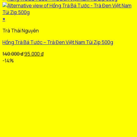
+
Sản
Trà Thái Nguyên
phẩm
này
Hồng Trà Bá Tước – Trà Đen Việt Nam Túi Zip 500g
có
nhiều
Giá
Giá
140.000
₫
95.000
₫
biến
gốc
hiện
-14%
thể.
là:
tại
Các
140.000 ₫.
là:
tùy
95.000 ₫.
chọn
có
thể
được
chọn
trên
trang
sản