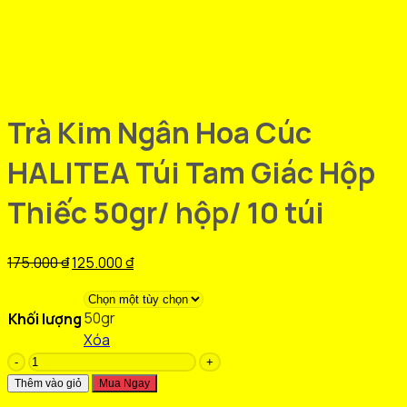
Trà Kim Ngân Hoa Cúc
HALITEA Túi Tam Giác Hộp
Thiếc 50gr/ hộp/ 10 túi
Giá
Giá
175.000
₫
125.000
₫
gốc
hiện
là:
tại
50gr
Khối lượng
175.000 ₫.
là:
Xóa
125.000 ₫.
Trà
Kim
Thêm vào giỏ
Mua Ngay
Ngân