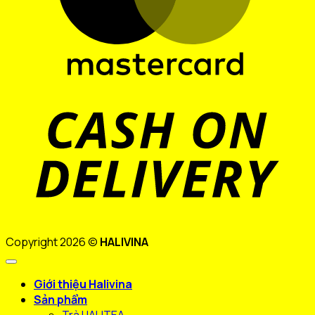
D
Copyright 2026 ©
HALIVINA
Giới thiệu Halivina
Sản phẩm
Trà HALITEA