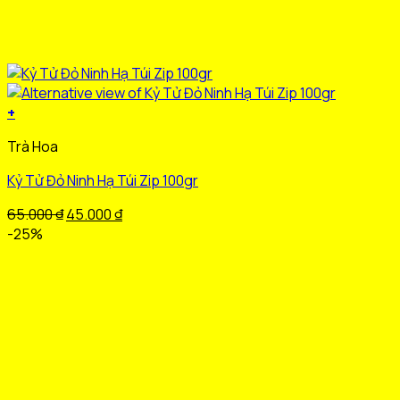
+
Trà Hoa
Kỷ Tử Đỏ Ninh Hạ Túi Zip 100gr
Giá
Giá
65.000
₫
45.000
₫
gốc
hiện
-25%
là:
tại
65.000 ₫.
là:
45.000 ₫.