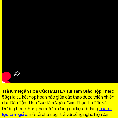
Trà Kim Ngân Hoa Cúc HALITEA Túi Tam Giác Hộp Thiếc
50gr
là sự kết hợp hoàn hảo giữa các thảo dược thiên nhiên
như Dâu Tằm, Hoa Cúc, Kim Ngân, Cam Thảo, Lá Dâu và
Đường Phèn. Sản phẩm được đóng gói tiện lợi dạng
trà túi
lọc tam giác
, mỗi túi chứa 5gr trà với công nghệ hiện đại