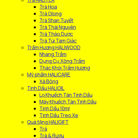
Trà Hoa
Trà Olong
Trà Shan Tuyết
Trà Thái Nguyên
Trà Thảo Dược
Trà Túi Tam Giác
Trầm Hương HALIWOOD
Nhang Trầm
Dụng Cụ Xông Trầm
Thác Khói Trầm Hương
Mỹ phẩm HALICARE
Xà Bông
Tinh Dầu HALIOIL
Lọ Khuếch Tán Tinh Dầu
Máy Khuếch Tán Tinh Dầu
Tinh Dầu 10ml
Tinh Dầu Treo Xe
Quà tặng HALIGIFT
Trà
Trà & Rượu