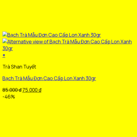
+
Sản
Trà Shan Tuyết
phẩm
này
Bạch Trà Mẫu Đơn Cao Cấp Lon Xanh 30gr
có
nhiều
Giá
Giá
85.000
₫
75.000
₫
biến
gốc
hiện
-46%
thể.
là:
tại
Các
85.000 ₫.
là:
tùy
75.000 ₫.
chọn
có
thể