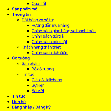
Quà Tết
Sản phẩm mới
Thông tin
Đặt hàng và hỗ trợ
Hướng dẫn mua hàng
Chính sách giao hàng và thanh toán
Chính sách đổi trả
Chính sách bảo mật
Khách hàng thân thiết
Chính sách tích điểm
Cờ tướng
Sản phẩm
Bộ cờ tướng
Tin tức
Giải cờ Halichess
Sự kiện
Bài viết
Tin tức
Liên hệ
Đăng nhập / Đăng ký