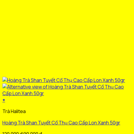
+
Sản
Trà Halitea
phẩm
này
Hoàng Trà Shan Tuyết Cổ Thụ Cao Cấp Lon Xanh 50gr
có
nhiều
Giá
Giá
120.000
₫
90.000
₫