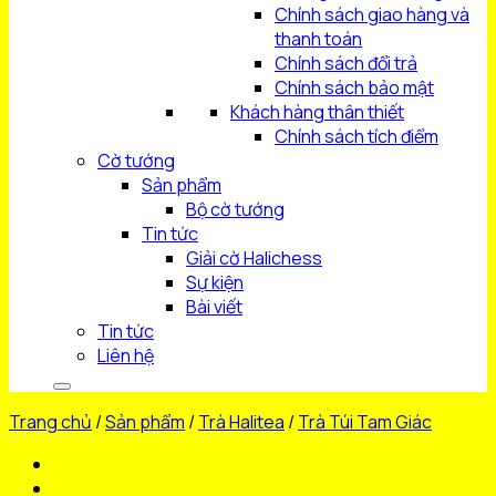
Chính sách giao hàng và
thanh toán
Chính sách đổi trả
Chính sách bảo mật
Khách hàng thân thiết
Chính sách tích điểm
Cờ tướng
Sản phẩm
Bộ cờ tướng
Tin tức
Giải cờ Halichess
Sự kiện
Bài viết
Tin tức
Liên hệ
Trang chủ
/
Sản phẩm
/
Trà Halitea
/
Trà Túi Tam Giác