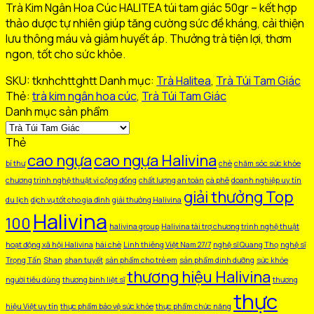
Trà Kim Ngân Hoa Cúc HALITEA túi tam giác 50gr – kết hợp
Hoa
thảo dược tự nhiên giúp tăng cường sức đề kháng, cải thiện
Cúc
lưu thông máu và giảm huyết áp. Thưởng trà tiện lợi, thơm
HALITEA
ngon, tốt cho sức khỏe.
Túi
Tam
SKU:
tknhchttghtt
Danh mục:
Trà Halitea
,
Trà Túi Tam Giác
Giác
Thẻ:
trà kim ngân hoa cúc
,
Trà Túi Tam Giác
Hộp
Danh mục sản phẩm
Thiếc
50gr/
Thẻ
hộp/
cao ngựa
cao ngựa Halivina
10
bí thư
chè
chăm sóc sức khỏe
túi
chương trình nghệ thuật vì cộng đồng
chất lượng an toàn
cà phê
doanh nghiệp uy tín
giải thưởng Top
số
du lịch
dịch vụ tốt cho gia đình
giải thưởng Halivina
lượng
Halivina
100
halivina group
Halivina tài trợ chương trình nghệ thuật
hoạt động xã hội Halivina
hái chè
Linh thiêng Việt Nam 27/7
nghệ sĩ Quang Thọ
nghệ sĩ
Trọng Tấn
Shan
shan tuyết
sản phẩm cho trẻ em
sản phẩm dinh dưỡng
sức khỏe
thương hiệu Halivina
người tiêu dùng
thương binh liệt sĩ
thương
thực
hiệu Việt uy tín
thực phẩm bảo vệ sức khỏe
thực phẩm chức năng