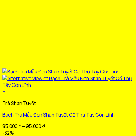
sản
phẩm
+
Sản
Trà Shan Tuyết
phẩm
này
Bạch Trà Mẫu Đơn Shan Tuyết Cổ Thụ Tây Côn Lĩnh
có
nhiều
Khoảng
85.000
₫
–
95.000
₫
biến
giá:
-32%