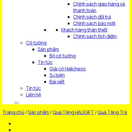
Chính sách giao hàng và
thanh toán
Chính sách đổi trả
Chính sách bảo mật
Khách hàng thân thiết
Chính sách tích điểm
Cờ tướng
Sản phẩm
Bộ cờ tướng
Tin tức
Giải cờ Halichess
Sự kiện
Bài viết
Tin tức
Liên hệ
Trang chủ
/
Sản phẩm
/
Quà Tặng HALIGIFT
/
Quà Tặng Trà