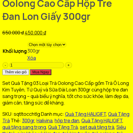
Oolong Cao Cấp Hộp Tre
Đan Lon Giấy 300gr
Giá
Giá
650.000
₫
450.000
₫
gốc
hiện
là:
tại
300gr
Khối lượng
650.000 ₫.
là:
Xóa
450.000 ₫.
Set
Quà
Thêm vào giỏ
Mua Ngay
Tặng
Set Quà Tặng 03 Loại Trà Oolong Cao Cấp gồm Trà Ô Long
03
Kim Tuyên, Tứ Quý và Sữa Đài Loan 300gr cùng hộp tre đan
Loại
sang trọng – quà biếu ý nghĩa, tốt cho sức khỏe, làm đẹp da,
Trà
giảm cân, tăng sức đề kháng.
Oolong
Cao
SKU:
sqtltocchtlg
Danh mục:
Quà Tặng HALIGIFT
,
Quà Tặng
Cấp
Trà
Thẻ:
300gr
,
Halivina
,
hộp tre đan
,
Quà Tặng HALIGIFT
,
Hộp
quà tặng sang trọng
,
Quà Tặng Trà
,
set quà tặng trà
,
Siêu
Tre