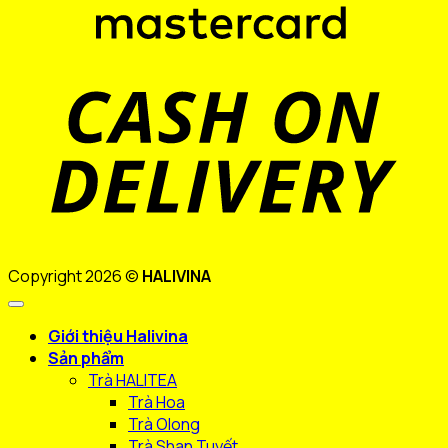
D
Copyright 2026 ©
HALIVINA
Giới thiệu Halivina
Sản phẩm
Trà HALITEA
Trà Hoa
Trà Olong
Trà Shan Tuyết