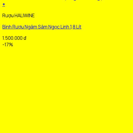
+
Sản
Rượu HALIWINE
phẩm
này
Bình Rượu Ngâm Sâm Ngọc Linh 1,8 Lít
có
nhiều
1.500.000
₫
biến
-17%
thể.
Các
tùy
chọn
có
thể
được
chọn
trên
trang
sản
phẩm