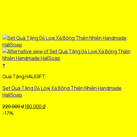
+
Sản
Quà Tặng HALIGIFT
phẩm
này
Set Quà Tặng 04 Loại Xà Bông Thiên Nhiên Handmade
có
HaliSoap
nhiều
biến
Giá
Giá
220.000
₫
180.000
₫
thể.
gốc
hiện
-17%
Các
là:
tại
tùy
220.000 ₫.
là:
chọn
180.000 ₫.