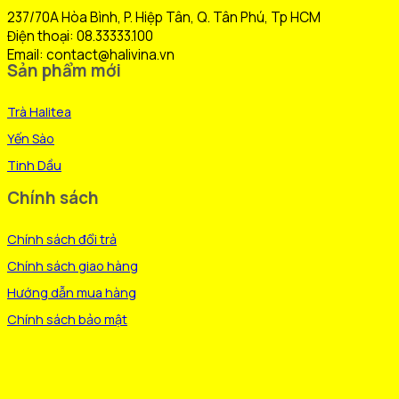
thể
237/70A Hòa Bình, P. Hiệp Tân, Q. Tân Phú, Tp HCM
được
Điện thoại: 08.33333.100
chọn
Email: contact@halivina.vn
Sản phẩm mới
trên
trang
Trà Halitea
sản
phẩm
Yến Sào
Tinh Dầu
Chính sách
Chính sách đổi trả
Chính sách giao hàng
Hướng dẫn mua hàng
Chính sách bảo mật