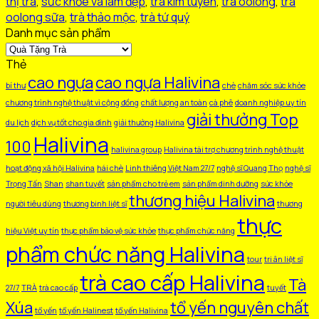
thị trà
,
sức khỏe và làm đẹp
,
trà kim tuyên
,
trà oolong
,
trà
Đan
oolong sữa
,
trà thảo mộc
,
trà tứ quý
Lon
Danh mục sản phẩm
Giấy
300gr
Thẻ
số
cao ngựa
cao ngựa Halivina
lượng
bí thư
chè
chăm sóc sức khỏe
chương trình nghệ thuật vì cộng đồng
chất lượng an toàn
cà phê
doanh nghiệp uy tín
giải thưởng Top
du lịch
dịch vụ tốt cho gia đình
giải thưởng Halivina
Halivina
100
halivina group
Halivina tài trợ chương trình nghệ thuật
hoạt động xã hội Halivina
hái chè
Linh thiêng Việt Nam 27/7
nghệ sĩ Quang Thọ
nghệ sĩ
Trọng Tấn
Shan
shan tuyết
sản phẩm cho trẻ em
sản phẩm dinh dưỡng
sức khỏe
thương hiệu Halivina
người tiêu dùng
thương binh liệt sĩ
thương
thực
hiệu Việt uy tín
thực phẩm bảo vệ sức khỏe
thực phẩm chức năng
phẩm chức năng Halivina
tour
tri ân liệt sĩ
trà cao cấp Halivina
Tà
27/7
TRÀ
trà cao cấp
tuyết
Xúa
tổ yến nguyên chất
tổ yến
tổ yến Halinest
tổ yến Halivina