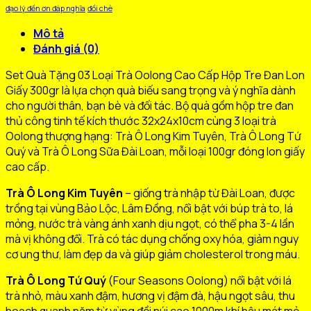
đạo lý đền ơn đáp nghĩa
đồi chè
Mô tả
Đánh giá (0)
Set Quà Tặng 03 Loại Trà Oolong Cao Cấp Hộp Tre Đan Lon
Giấy 300gr là lựa chọn quà biếu sang trọng và ý nghĩa dành
cho người thân, bạn bè và đối tác. Bộ quà gồm hộp tre đan
thủ công tinh tế kích thước 32x24x10cm cùng 3 loại trà
Oolong thượng hạng: Trà Ô Long Kim Tuyên, Trà Ô Long Tứ
Quý và Trà Ô Long Sữa Đài Loan, mỗi loại 100gr đóng lon giấy
cao cấp.
Trà Ô Long Kim Tuyên
– giống trà nhập từ Đài Loan, được
trồng tại vùng Bảo Lộc, Lâm Đồng, nổi bật với búp trà to, lá
mỏng, nước trà vàng ánh xanh dịu ngọt, có thể pha 3-4 lần
mà vị không đổi. Trà có tác dụng chống oxy hóa, giảm nguy
cơ ung thư, làm đẹp da và giúp giảm cholesterol trong máu.
Trà Ô Long Tứ Quý
(Four Seasons Oolong) nổi bật với lá
trà nhỏ, màu xanh đậm, hương vị đậm đà, hậu ngọt sâu, thu
hoạch quanh năm từ vùng đồi núi cao 1000m khí hậu mát mẻ.