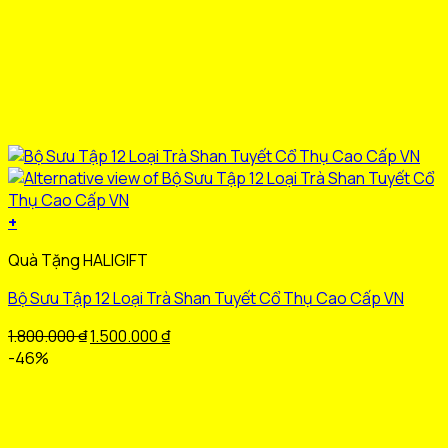
+
Sản
Quà Tặng HALIGIFT
phẩm
này
Bộ Sưu Tập 12 Loại Trà Shan Tuyết Cổ Thụ Cao Cấp VN
có
nhiều
Giá
Giá
1.800.000
₫
1.500.000
₫
biến
gốc
hiện
-46%
thể.
là:
tại
Các
1.800.000 ₫.
là:
tùy
1.500.000 ₫.
chọn