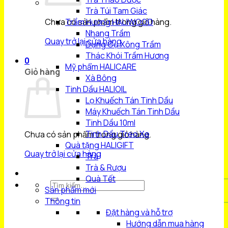
Trà Túi Tam Giác
Chưa có sản phẩm trong giỏ hàng.
Trầm Hương HALIWOOD
Nhang Trầm
Quay trở lại cửa hàng
Dụng Cụ Xông Trầm
Thác Khói Trầm Hương
0
Mỹ phẩm HALICARE
Giỏ hàng
Xà Bông
Tinh Dầu HALIOIL
Lọ Khuếch Tán Tinh Dầu
Máy Khuếch Tán Tinh Dầu
Tinh Dầu 10ml
Tinh Dầu Treo Xe
Chưa có sản phẩm trong giỏ hàng.
Quà tặng HALIGIFT
Quay trở lại cửa hàng
Trà
Trà & Rượu
Quà Tết
Tìm
Sản phẩm mới
kiếm:
Thông tin
Đặt hàng và hỗ trợ
Hướng dẫn mua hàng