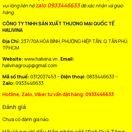
zalo 0933446633
vui lòng liên hệ
đê xác nhận và giao
hàng.
CÔNG TY TNHH SẢN XUẤT THƯƠNG MẠI QUỐC TẾ
HALIVINA
Địa Chỉ:
237/70A HÒA BÌNH, PHƯỜNG HIỆP TÂN, Q.TÂN PHÚ,
TP.HCM
Website:
www.halivina.vn ,
Email:
halivinagroup@gmail.com
Mã số thuế:
0312037453 –
Điện thoại:
0833446633 –
Zalo:
0933446633
Hotline, Zalo, Viber tư vấn đặt hàng: 0933446633
Đánh giá
Chưa có đánh giá nào.