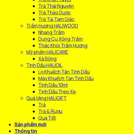
Trà Thái Nguyên
Trà Thảo Dược
Trà Túi Tam Giác
Trầm Hương HALIWOOD
Nhang Trầm
Dụng Cụ Xông Trầm
Thác Khói Trầm Hương
Mỹ phẩm HALICARE
Xà Bông
Tinh Dầu HALIOIL
Lọ Khuếch Tán Tinh Dầu
Máy Khuếch Tán Tinh Dầu
Tinh Dầu 10ml
Tinh Dầu Treo Xe
Quà tặng HALIGIFT
Trà
Trà & Rượu
Quà Tết
Sản phẩm mới
Thông tin