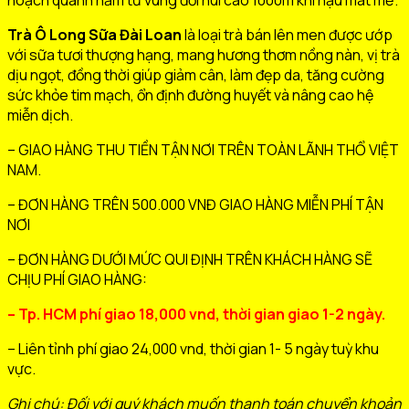
Trà Ô Long Sữa Đài Loan
là loại trà bán lên men được ướp
với sữa tươi thượng hạng, mang hương thơm nồng nàn, vị trà
dịu ngọt, đồng thời giúp giảm cân, làm đẹp da, tăng cường
sức khỏe tim mạch, ổn định đường huyết và nâng cao hệ
miễn dịch.
– GIAO HÀNG THU TIỀN TẬN NƠI TRÊN TOÀN LÃNH THỔ VIỆT
NAM.
– ĐƠN HÀNG TRÊN 500.000 VNĐ GIAO HÀNG MIỄN PHÍ TẬN
NƠI
– ĐƠN HÀNG DƯỚI MỨC QUI ĐỊNH TRÊN KHÁCH HÀNG SẼ
CHỊU PHÍ GIAO HÀNG:
– Tp. HCM phí giao 18,000 vnd, thời gian giao 1-2 ngày.
– Liên tỉnh phí giao 24,000 vnd, thời gian 1- 5 ngày tuỳ khu
vực.
Ghi chú: Đối với quý khách muốn thanh toán chuyển khoản