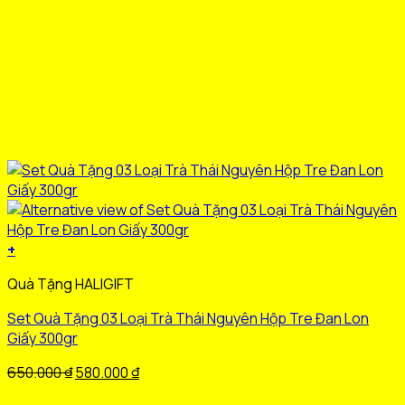
+
Sản
Quà Tặng HALIGIFT
phẩm
này
Set Quà Tặng 03 Loại Trà Thái Nguyên Hộp Tre Đan Lon
có
Giấy 300gr
nhiều
biến
Giá
Giá
650.000
₫
580.000
₫
thể.
gốc
hiện