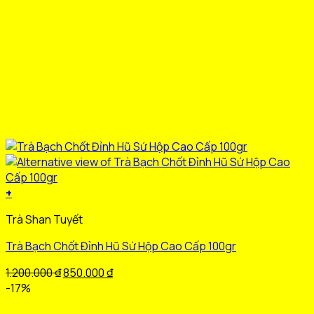
phẩm
+
Sản
Trà Shan Tuyết
phẩm
này
Trà Bạch Chốt Đỉnh Hũ Sứ Hộp Cao Cấp 100gr
có
nhiều
Giá
Giá
1.200.000
₫
850.000
₫
biến
gốc
hiện
-17%
thể.
là:
tại