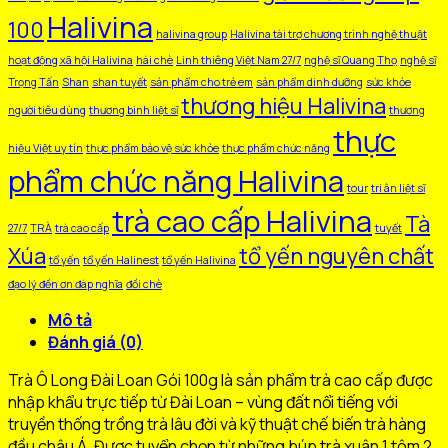
Halivina
100
halivina group
Halivina tài trợ chương trình nghệ thuật
hoạt động xã hội Halivina
hái chè
Linh thiêng Việt Nam 27/7
nghệ sĩ Quang Thọ
nghệ sĩ
Trọng Tấn
Shan
shan tuyết
sản phẩm cho trẻ em
sản phẩm dinh dưỡng
sức khỏe
thương hiệu Halivina
người tiêu dùng
thương binh liệt sĩ
thương
thực
hiệu Việt uy tín
thực phẩm bảo vệ sức khỏe
thực phẩm chức năng
phẩm chức năng Halivina
tour
tri ân liệt sĩ
trà cao cấp Halivina
Tà
27/7
TRÀ
trà cao cấp
tuyết
Xúa
tổ yến nguyên chất
tổ yến
tổ yến Halinest
tổ yến Halivina
đạo lý đền ơn đáp nghĩa
đồi chè
Mô tả
Đánh giá (0)
Trà Ô Long Đài Loan Gói 100g là sản phẩm trà cao cấp được
nhập khẩu trực tiếp từ Đài Loan – vùng đất nổi tiếng với
truyền thống trồng trà lâu đời và kỹ thuật chế biến trà hàng
đầu châu Á. Được tuyển chọn từ những búp trà xuân 1 tôm 2