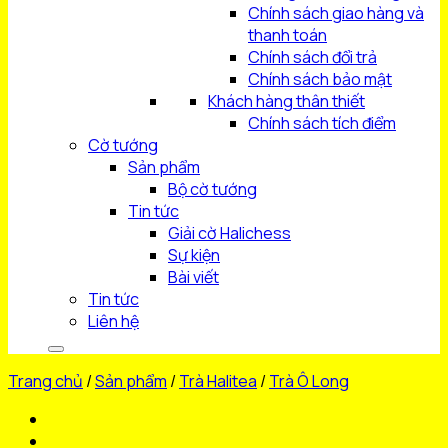
Chính sách giao hàng và
thanh toán
Chính sách đổi trả
Chính sách bảo mật
Khách hàng thân thiết
Chính sách tích điểm
Cờ tướng
Sản phẩm
Bộ cờ tướng
Tin tức
Giải cờ Halichess
Sự kiện
Bài viết
Tin tức
Liên hệ
Trang chủ
/
Sản phẩm
/
Trà Halitea
/
Trà Ô Long