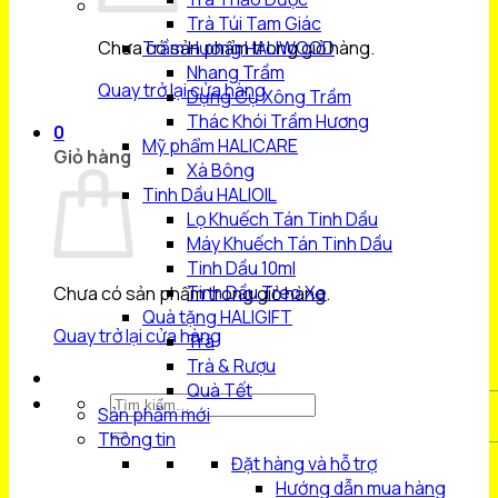
Trà Túi Tam Giác
Chưa có sản phẩm trong giỏ hàng.
Trầm Hương HALIWOOD
Nhang Trầm
Quay trở lại cửa hàng
Dụng Cụ Xông Trầm
Thác Khói Trầm Hương
0
Mỹ phẩm HALICARE
Giỏ hàng
Xà Bông
Tinh Dầu HALIOIL
Lọ Khuếch Tán Tinh Dầu
Máy Khuếch Tán Tinh Dầu
Tinh Dầu 10ml
Tinh Dầu Treo Xe
Chưa có sản phẩm trong giỏ hàng.
Quà tặng HALIGIFT
Quay trở lại cửa hàng
Trà
Trà & Rượu
Quà Tết
Tìm
Sản phẩm mới
kiếm:
Thông tin
Đặt hàng và hỗ trợ
Hướng dẫn mua hàng