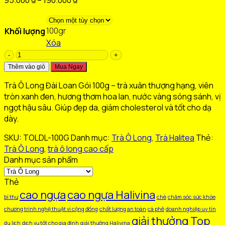
giá:
từ
100gr
Khối lượng
95.000 ₫
Xóa
đến
Trà
190.000 ₫
Ô
Thêm vào giỏ
Mua Ngay
Long
Trà Ô Long Đài Loan Gói 100g – trà xuân thượng hạng, viên
Đài
tròn xanh đen, hương thơm hoa lan, nước vàng sóng sánh, vị
Loan
ngọt hậu sâu. Giúp đẹp da, giảm cholesterol và tốt cho dạ
Gói
dày.
100Gr
số
SKU:
TOLDL-100G
Danh mục:
Trà Ô Long
,
Trà Halitea
Thẻ:
lượng
Trà Ô Long
,
trà ô long cao cấp
Danh mục sản phẩm
Thẻ
cao ngựa
cao ngựa Halivina
bí thư
chè
chăm sóc sức khỏe
chương trình nghệ thuật vì cộng đồng
chất lượng an toàn
cà phê
doanh nghiệp uy tín
giải thưởng Top
du lịch
dịch vụ tốt cho gia đình
giải thưởng Halivina