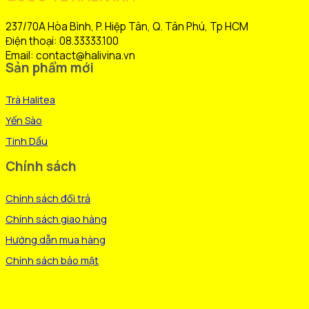
có
thể
237/70A Hòa Bình, P. Hiệp Tân, Q. Tân Phú, Tp HCM
được
Điện thoại: 08.33333.100
chọn
Email: contact@halivina.vn
Sản phẩm mới
trên
trang
Trà Halitea
sản
phẩm
Yến Sào
Tinh Dầu
Chính sách
Chính sách đổi trả
Chính sách giao hàng
Hướng dẫn mua hàng
Chính sách bảo mật