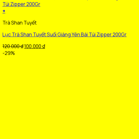
+
Sản
Trà Shan Tuyết
phẩm
này
Lục Trà Shan Tuyết Suối Giàng Yên Bái Túi Zipper 200Gr
có
nhiều
Giá
Giá
120.000
₫
100.000
₫
biến
gốc
hiện
-29%
thể.
là:
tại
Các
120.000 ₫.
là:
tùy
100.000 ₫.
chọn
có
thể
được
chọn
trên
trang
sản
phẩm