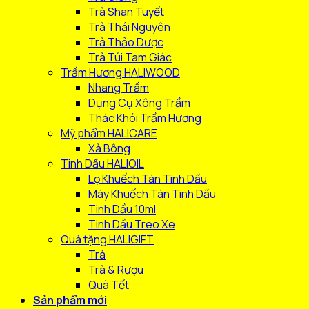
Trà Shan Tuyết
Trà Thái Nguyên
Trà Thảo Dược
Trà Túi Tam Giác
Trầm Hương HALIWOOD
Nhang Trầm
Dụng Cụ Xông Trầm
Thác Khói Trầm Hương
Mỹ phẩm HALICARE
Xà Bông
Tinh Dầu HALIOIL
Lọ Khuếch Tán Tinh Dầu
Máy Khuếch Tán Tinh Dầu
Tinh Dầu 10ml
Tinh Dầu Treo Xe
Quà tặng HALIGIFT
Trà
Trà & Rượu
Quà Tết
Sản phẩm mới