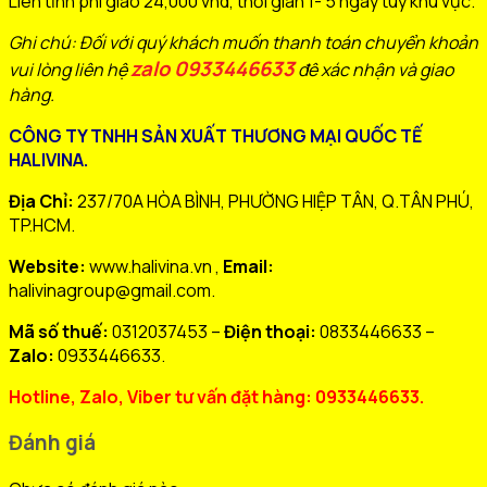
Liên tỉnh phí giao 24,000 vnd, thời gian 1- 5 ngày tuỳ khu vực.
Ghi chú: Đối với quý khách muốn thanh toán chuyển khoản
zalo 0933446633
vui lòng liên hệ
đê xác nhận và giao
hàng.
CÔNG TY TNHH SẢN XUẤT THƯƠNG MẠI QUỐC TẾ
HALIVINA.
Địa Chỉ:
237/70A HÒA BÌNH, PHƯỜNG HIỆP TÂN, Q.TÂN PHÚ,
TP.HCM.
Website:
www.halivina.vn ,
Email:
halivinagroup@gmail.com.
Mã số thuế:
0312037453 –
Điện thoại:
0833446633 –
Zalo:
0933446633.
Hotline, Zalo, Viber tư vấn đặt hàng: 0933446633.
Đánh giá