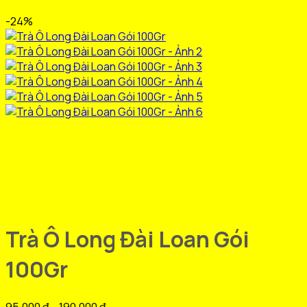
-24%
Trà Ô Long Đài Loan Gói
100Gr
Khoảng
95.000
₫
–
190.000
₫