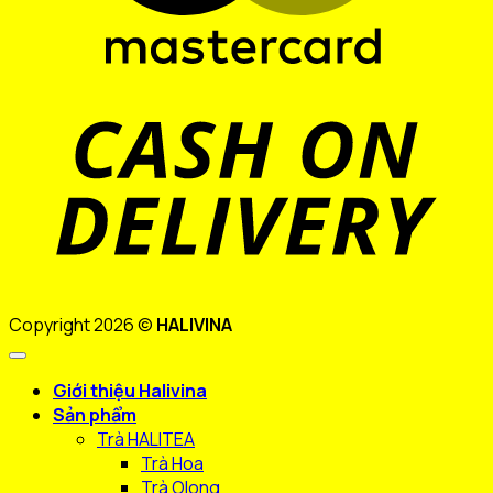
D
Copyright 2026 ©
HALIVINA
Giới thiệu Halivina
Sản phẩm
Trà HALITEA
Trà Hoa
Trà Olong