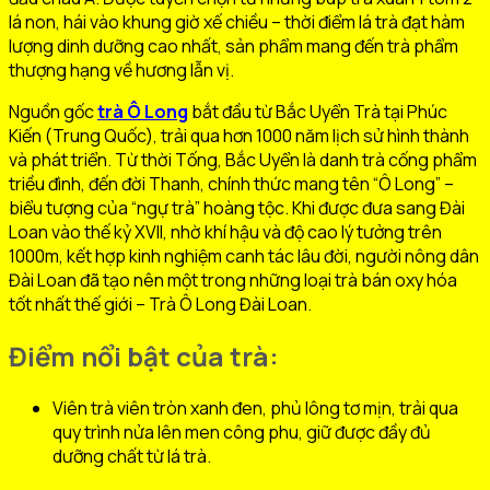
lá non, hái vào khung giờ xế chiều – thời điểm lá trà đạt hàm
lượng dinh dưỡng cao nhất, sản phẩm mang đến trà phẩm
thượng hạng về hương lẫn vị.
Nguồn gốc
trà Ô Long
bắt đầu từ Bắc Uyển Trà tại Phúc
Kiến (Trung Quốc), trải qua hơn 1000 năm lịch sử hình thành
và phát triển. Từ thời Tống, Bắc Uyển là danh trà cống phẩm
triều đình, đến đời Thanh, chính thức mang tên “Ô Long” –
biểu tượng của “ngự trà” hoàng tộc. Khi được đưa sang Đài
Loan vào thế kỷ XVII, nhờ khí hậu và độ cao lý tưởng trên
1000m, kết hợp kinh nghiệm canh tác lâu đời, người nông dân
Đài Loan đã tạo nên một trong những loại trà bán oxy hóa
tốt nhất thế giới – Trà Ô Long Đài Loan.
Điểm nổi bật của trà:
Viên trà viên tròn xanh đen, phủ lông tơ mịn, trải qua
quy trình nửa lên men công phu, giữ được đầy đủ
dưỡng chất từ lá trà.