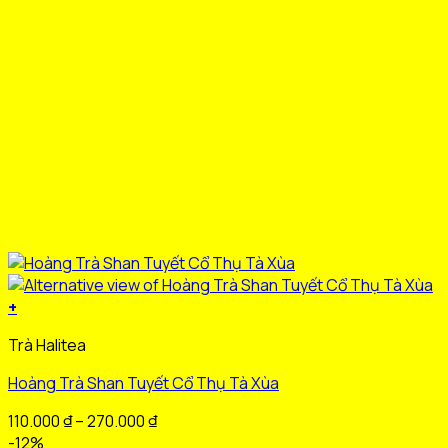
trang
sản
phẩm
+
Sản
Trà Halitea
phẩm
này
Hoàng Trà Shan Tuyết Cổ Thụ Tà Xùa
có
nhiều
Khoảng
110.000
₫
–
270.000
₫
biến
giá:
-12%