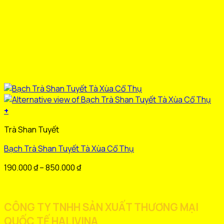
+
Sản
Trà Shan Tuyết
phẩm
này
Bạch Trà Shan Tuyết Tà Xùa Cổ Thụ
có
nhiều
Khoảng
190.000
₫
–
850.000
₫
biến
giá:
thể.
từ
Các
190.000 ₫
CÔNG TY TNHH SẢN XUẤT THƯƠNG MẠI
tùy
đến
QUỐC TẾ HALIVINA
chọn
850.000 ₫