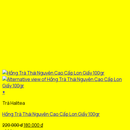
sản
phẩm
+
Sản
Trà Halitea
phẩm
này
Hồng Trà Thái Nguyên Cao Cấp Lon Giấy 100gr
có
nhiều
Giá
Giá
220.000
₫
180.000
₫