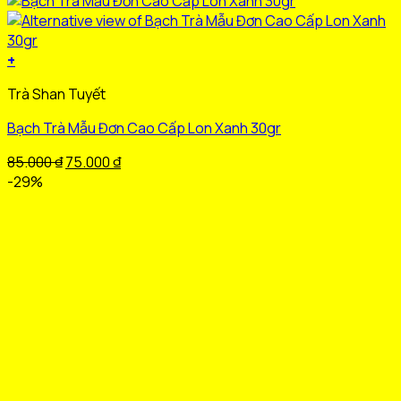
+
Sản
Trà Shan Tuyết
phẩm
này
Bạch Trà Mẫu Đơn Cao Cấp Lon Xanh 30gr
có
nhiều
Giá
Giá
85.000
₫
75.000
₫
biến
gốc
hiện
-29%
thể.
là:
tại
Các
85.000 ₫.
là:
tùy
75.000 ₫.
chọn
có
thể
được
chọn
trên
trang
sản