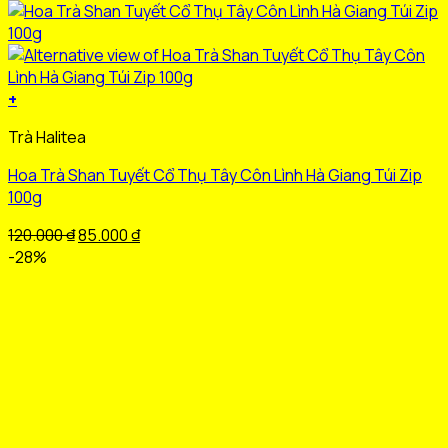
+
Sản
Trà Halitea
phẩm
này
Hoa Trà Shan Tuyết Cổ Thụ Tây Côn Lình Hà Giang Túi Zip
có
100g
nhiều
biến
Giá
Giá
120.000
₫
85.000
₫
thể.
gốc
hiện
-28%
Các
là:
tại
tùy
120.000 ₫.
là:
chọn
85.000 ₫.
có
thể
được
chọn
trên