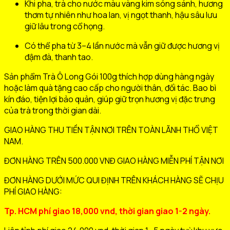
Khi pha, trà cho nước màu vàng kim sóng sánh, hương
thơm tự nhiên như hoa lan, vị ngọt thanh, hậu sâu lưu
giữ lâu trong cổ họng.
Có thể pha từ 3–4 lần nước mà vẫn giữ được hương vị
đậm đà, thanh tao.
Sản phẩm Trà Ô Long Gói 100g thích hợp dùng hàng ngày
hoặc làm quà tặng cao cấp cho người thân, đối tác. Bao bì
kín đáo, tiện lợi bảo quản, giúp giữ trọn hương vị đặc trưng
của trà trong thời gian dài.
GIAO HÀNG THU TIỀN TẬN NƠI TRÊN TOÀN LÃNH THỔ VIỆT
NAM.
ĐƠN HÀNG TRÊN 500.000 VNĐ GIAO HÀNG MIỄN PHÍ TẬN NƠI
ĐƠN HÀNG DƯỚI MỨC QUI ĐỊNH TRÊN KHÁCH HÀNG SẼ CHỊU
PHÍ GIAO HÀNG:
Tp. HCM phí giao 18,000 vnd, thời gian giao 1-2 ngày.