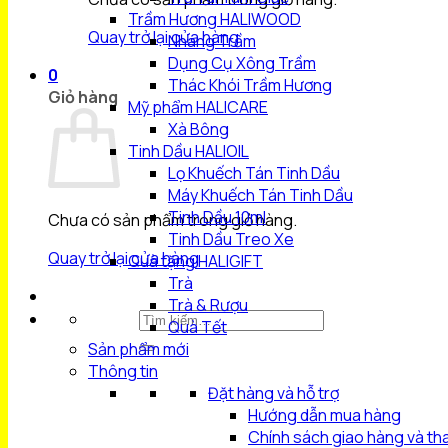
Trầm Hương HALIWOOD
Quay trở lại cửa hàng
Nhang Trầm
Dụng Cụ Xông Trầm
0
Thác Khói Trầm Hương
Giỏ hàng
Mỹ phẩm HALICARE
Xà Bông
Tinh Dầu HALIOIL
Lọ Khuếch Tán Tinh Dầu
Máy Khuếch Tán Tinh Dầu
Tinh Dầu 10ml
Chưa có sản phẩm trong giỏ hàng.
Tinh Dầu Treo Xe
Quay trở lại cửa hàng
Quà tặng HALIGIFT
Trà
Trà & Rượu
Tìm
Quà Tết
kiếm:
Sản phẩm mới
Thông tin
Đặt hàng và hỗ trợ
Hướng dẫn mua hàng
Chính sách giao hàng và th