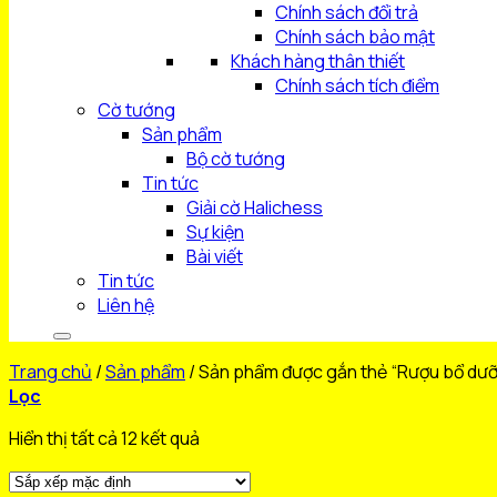
Chính sách đổi trả
Chính sách bảo mật
Khách hàng thân thiết
Chính sách tích điểm
Cờ tướng
Sản phẩm
Bộ cờ tướng
Tin tức
Giải cờ Halichess
Sự kiện
Bài viết
Tin tức
Liên hệ
Trang chủ
/
Sản phẩm
/
Sản phẩm được gắn thẻ “Rượu bổ dư
Lọc
Hiển thị tất cả 12 kết quả