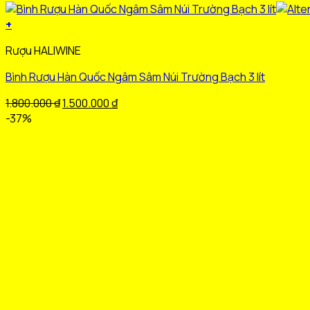
+
Sản
Rượu HALIWINE
phẩm
này
Bình Rượu Hàn Quốc Ngâm Sâm Núi Trường Bạch 3 lít
có
nhiều
Giá
Giá
1.800.000
₫
1.500.000
₫
biến
gốc
hiện
-37%
thể.
là:
tại
Các
1.800.000 ₫.
là:
tùy
1.500.000 ₫.
chọn
có
thể
được
chọn
trên
trang
sản
phẩm