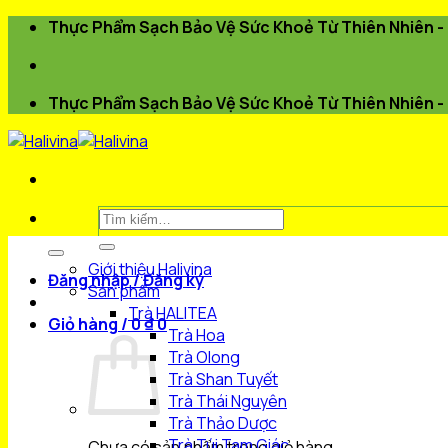
Bỏ
Thực Phẩm Sạch Bảo Vệ Sức Khoẻ Từ Thiên Nhiên - 
qua
nội
dung
Thực Phẩm Sạch Bảo Vệ Sức Khoẻ Từ Thiên Nhiên - 
Tìm
kiếm:
Giới thiệu Halivina
Đăng nhập / Đăng ký
Sản phẩm
Trà HALITEA
Giỏ hàng /
0
₫
0
Trà Hoa
Trà Olong
Trà Shan Tuyết
Trà Thái Nguyên
Trà Thảo Dược
Trà Túi Tam Giác
Chưa có sản phẩm trong giỏ hàng.