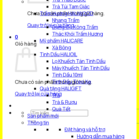
Trà Túi Tam Giác
Chưa có sản phẩm trong giỏ hàng.
Trầm Hương HALIWOOD
Nhang Trầm
Quay trở lại cửa hàng
Dụng Cụ Xông Trầm
Thác Khói Trầm Hương
0
Mỹ phẩm HALICARE
Giỏ hàng
Xà Bông
Tinh Dầu HALIOIL
Lọ Khuếch Tán Tinh Dầu
Máy Khuếch Tán Tinh Dầu
Tinh Dầu 10ml
Tinh Dầu Treo Xe
Chưa có sản phẩm trong giỏ hàng.
Quà tặng HALIGIFT
Quay trở lại cửa hàng
Trà
Trà & Rượu
Quà Tết
Tìm
Sản phẩm mới
kiếm:
Thông tin
Đặt hàng và hỗ trợ
Hướng dẫn mua hàng