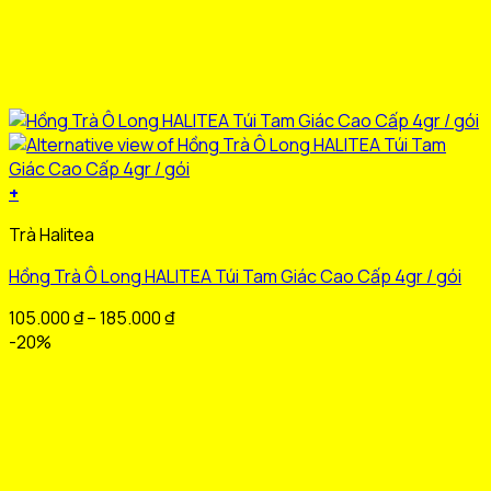
+
Sản
Trà Halitea
phẩm
này
Hồng Trà Ô Long HALITEA Túi Tam Giác Cao Cấp 4gr / gói
có
nhiều
Khoảng
105.000
₫
–
185.000
₫
biến
giá:
-20%
thể.
từ
Các
105.000 ₫
tùy
đến
chọn
185.000 ₫
có
thể