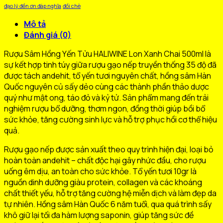
đạo lý đền ơn đáp nghĩa
đồi chè
Mô tả
Đánh giá (0)
Rượu Sâm Hồng Yến Tửu HALIWINE Lon Xanh Chai 500ml là
sự kết hợp tinh túy giữa rượu gạo nếp truyền thống 35 độ đã
được tách andehit, tổ yến tươi nguyên chất, hồng sâm Hàn
Quốc nguyên củ sấy dẻo cùng các thành phần thảo dược
quý như mật ong, táo đỏ và kỷ tử. Sản phẩm mang đến trải
nghiệm rượu bổ dưỡng, thơm ngon, đồng thời giúp bồi bổ
sức khỏe, tăng cường sinh lực và hỗ trợ phục hồi cơ thể hiệu
quả.
Rượu gạo nếp được sản xuất theo quy trình hiện đại, loại bỏ
hoàn toàn andehit – chất độc hại gây nhức đầu, cho rượu
uống êm dịu, an toàn cho sức khỏe. Tổ yến tươi 10gr là
nguồn dinh dưỡng giàu protein, collagen và các khoáng
chất thiết yếu, hỗ trợ tăng cường hệ miễn dịch và làm đẹp da
tự nhiên. Hồng sâm Hàn Quốc 6 năm tuổi, qua quá trình sấy
khô giữ lại tối đa hàm lượng saponin, giúp tăng sức đề