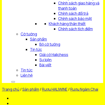
Chính sách giao hàng và
thanh toán
Chính sách đổi trả
Chính sách bảo mật
Khách hàng thân thiết
Chính sách tích điểm
Cờ tướng
Sản phẩm
Bộ cờ tướng
Tin tức
Giải cờ Halichess
Sự kiện
Bài viết
Tin tức
Liên hệ
Trang chủ
/
Sản phẩm
/
Rượu HALIWINE
/
Rượu Ngâm Chai