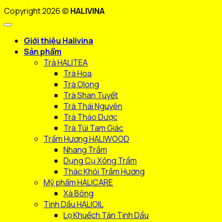
Copyright 2026 ©
HALIVINA
Giới thiệu Halivina
Sản phẩm
Trà HALITEA
Trà Hoa
Trà Olong
Trà Shan Tuyết
Trà Thái Nguyên
Trà Thảo Dược
Trà Túi Tam Giác
Trầm Hương HALIWOOD
Nhang Trầm
Dụng Cụ Xông Trầm
Thác Khói Trầm Hương
Mỹ phẩm HALICARE
Xà Bông
Tinh Dầu HALIOIL
Lọ Khuếch Tán Tinh Dầu