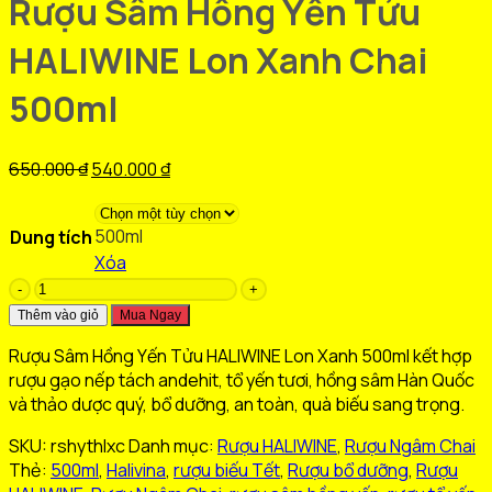
Rượu Sâm Hồng Yến Tửu
HALIWINE Lon Xanh Chai
500ml
Giá
Giá
650.000
₫
540.000
₫
gốc
hiện
là:
tại
500ml
Dung tích
650.000 ₫.
là:
Xóa
540.000 ₫.
Rượu
Sâm
Thêm vào giỏ
Mua Ngay
Hồng
Rượu Sâm Hồng Yến Tửu HALIWINE Lon Xanh 500ml kết hợp
Yến
rượu gạo nếp tách andehit, tổ yến tươi, hồng sâm Hàn Quốc
Tửu
và thảo dược quý, bổ dưỡng, an toàn, quà biếu sang trọng.
HALIWINE
Lon
SKU:
rshythlxc
Danh mục:
Rượu HALIWINE
,
Rượu Ngâm Chai
Xanh
Thẻ:
500ml
,
Halivina
,
rượu biếu Tết
,
Rượu bổ dưỡng
,
Rượu
Chai