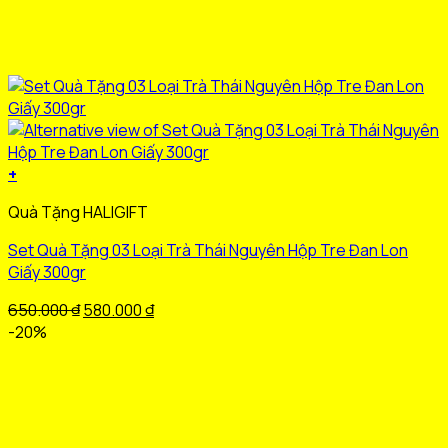
+
Sản
Quà Tặng HALIGIFT
phẩm
này
Set Quà Tặng 03 Loại Trà Thái Nguyên Hộp Tre Đan Lon
có
Giấy 300gr
nhiều
biến
Giá
Giá
650.000
₫
580.000
₫
thể.
gốc
hiện
-20%
Các
là:
tại
tùy
650.000 ₫.
là:
chọn
580.000 ₫.
có
thể