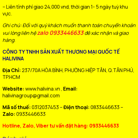
– Liên tỉnh phí giao 24,000 vnd, thời gian 1- 5 ngày tuỳ khu
vực.
Ghi chú: Đối với quý khách muốn thanh toán chuyển khoản
zalo 0933446633
vui lòng liên hệ
đê xác nhận và giao
hàng.
CÔNG TY TNHH SẢN XUẤT THƯƠNG MẠI QUỐC TẾ
HALIVINA
Địa Chỉ:
237/70A HÒA BÌNH, PHƯỜNG HIỆP TÂN, Q.TÂN PHÚ,
TP.HCM
Website:
www.halivina.vn ,
Email:
halivinagroup@gmail.com
Mã số thuế:
0312037453 –
Điện thoại:
0833446633 –
Zalo:
0933446633
Hotline, Zalo, Viber tư vấn đặt hàng: 0933446633