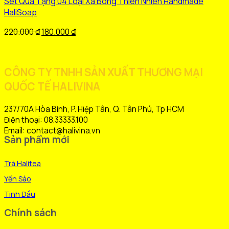
Set Quà Tặng 04 Loại Xà Bông Thiên Nhiên Handmade
có
HaliSoap
nhiều
biến
Giá
Giá
220.000
₫
180.000
₫
thể.
gốc
hiện
Các
là:
tại
tùy
220.000 ₫.
là:
CÔNG TY TNHH SẢN XUẤT THƯƠNG MẠI
chọn
180.000 ₫.
QUỐC TẾ HALIVINA
có
thể
được
237/70A Hòa Bình, P. Hiệp Tân, Q. Tân Phú, Tp HCM
chọn
Điện thoại: 08.33333.100
trên
Email: contact@halivina.vn
Sản phẩm mới
trang
sản
Trà Halitea
phẩm
Yến Sào
Tinh Dầu
Chính sách