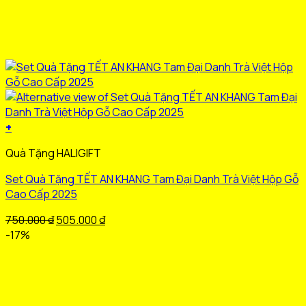
+
Sản
Quà Tặng HALIGIFT
phẩm
này
Set Quà Tặng TẾT AN KHANG Tam Đại Danh Trà Việt Hộp Gỗ
có
Cao Cấp 2025
nhiều
biến
Giá
Giá
750.000
₫
505.000
₫
thể.
gốc
hiện
-17%
Các
là:
tại
tùy
750.000 ₫.
là:
chọn
505.000 ₫.
có