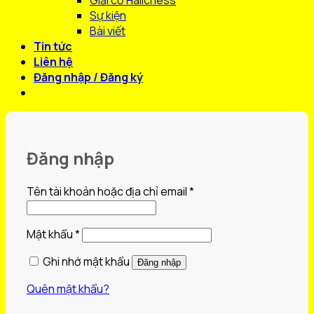
Giải cờ Halichess
Sự kiện
Bài viết
Tin tức
Liên hệ
Đăng nhập / Đăng ký
Đăng nhập
Bắt
Tên tài khoản hoặc địa chỉ email
*
buộc
Bắt
Mật khẩu
*
buộc
Ghi nhớ mật khẩu
Đăng nhập
Quên mật khẩu?