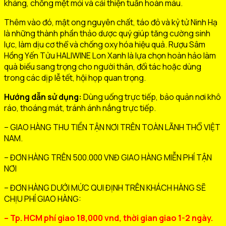
kháng, chống mệt mỏi và cải thiện tuần hoàn máu.
Thêm vào đó, mật ong nguyên chất, táo đỏ và kỷ tử Ninh Hạ
là những thành phần thảo dược quý giúp tăng cường sinh
lực, làm dịu cơ thể và chống oxy hóa hiệu quả. Rượu Sâm
Hồng Yến Tửu HALIWINE Lon Xanh là lựa chọn hoàn hảo làm
quà biếu sang trọng cho người thân, đối tác hoặc dùng
trong các dịp lễ tết, hội họp quan trọng.
Hướng dẫn sử dụng:
Dùng uống trực tiếp, bảo quản nơi khô
ráo, thoáng mát, tránh ánh nắng trực tiếp.
– GIAO HÀNG THU TIỀN TẬN NƠI TRÊN TOÀN LÃNH THỔ VIỆT
NAM.
– ĐƠN HÀNG TRÊN 500.000 VNĐ GIAO HÀNG MIỄN PHÍ TẬN
NƠI
– ĐƠN HÀNG DƯỚI MỨC QUI ĐỊNH TRÊN KHÁCH HÀNG SẼ
CHỊU PHÍ GIAO HÀNG:
– Tp. HCM phí giao 18,000 vnd, thời gian giao 1-2 ngày.