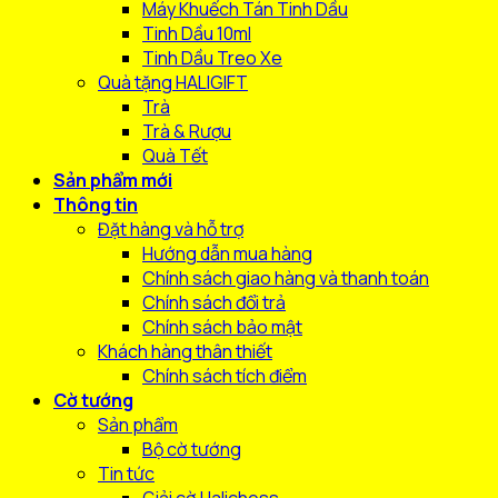
Máy Khuếch Tán Tinh Dầu
Tinh Dầu 10ml
Tinh Dầu Treo Xe
Quà tặng HALIGIFT
Trà
Trà & Rượu
Quà Tết
Sản phẩm mới
Thông tin
Đặt hàng và hỗ trợ
Hướng dẫn mua hàng
Chính sách giao hàng và thanh toán
Chính sách đổi trả
Chính sách bảo mật
Khách hàng thân thiết
Chính sách tích điểm
Cờ tướng
Sản phẩm
Bộ cờ tướng
Tin tức