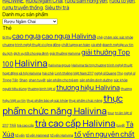
HALIWINE
,
Rượu Ngâm Chai
,
rượu sâm hồng yến
,
rượu tổ yến
,
500ml
rượu truyền thống
,
Siêu thị trà
số
Danh mục sản phẩm
lượng
Thẻ
cao ngựa
cao ngựa Halivina
bí thư
chè
chăm sóc sức khỏe
chương trình nghệ thuật vì cộng đồng
chất lượng an toàn
cà phê
doanh nghiệp uy tín
giải thưởng Top
du lịch
dịch vụ tốt cho gia đình
giải thưởng Halivina
Halivina
100
halivina group
Halivina tài trợ chương trình nghệ thuật
hoạt động xã hội Halivina
hái chè
Linh thiêng Việt Nam 27/7
nghệ sĩ Quang Thọ
nghệ sĩ
Trọng Tấn
Shan
shan tuyết
sản phẩm cho trẻ em
sản phẩm dinh dưỡng
sức khỏe
thương hiệu Halivina
người tiêu dùng
thương binh liệt sĩ
thương
thực
hiệu Việt uy tín
thực phẩm bảo vệ sức khỏe
thực phẩm chức năng
phẩm chức năng Halivina
tour
tri ân liệt sĩ
trà cao cấp Halivina
Tà
27/7
TRÀ
trà cao cấp
tuyết
Xúa
tổ yến nguyên chất
tổ yến
tổ yến Halinest
tổ yến Halivina