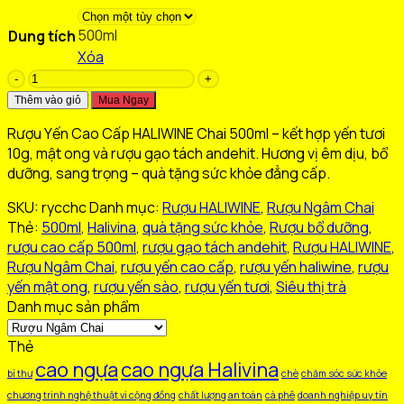
là:
tại
500ml
Dung tích
450.000 ₫.
là:
Xóa
320.000 ₫.
Rượu
Yến
Thêm vào giỏ
Mua Ngay
Cao
Rượu Yến Cao Cấp HALIWINE Chai 500ml – kết hợp yến tươi
Cấp
10g, mật ong và rượu gạo tách andehit. Hương vị êm dịu, bổ
HALIWINE
dưỡng, sang trọng – quà tặng sức khỏe đẳng cấp.
Chai
500ml
SKU:
rycchc
Danh mục:
Rượu HALIWINE
,
Rượu Ngâm Chai
số
Thẻ:
500ml
,
Halivina
,
quà tặng sức khỏe
,
Rượu bổ dưỡng
,
lượng
rượu cao cấp 500ml
,
rượu gạo tách andehit
,
Rượu HALIWINE
,
Rượu Ngâm Chai
,
rượu yến cao cấp
,
rượu yến haliwine
,
rượu
yến mật ong
,
rượu yến sào
,
rượu yến tươi
,
Siêu thị trà
Danh mục sản phẩm
Thẻ
cao ngựa
cao ngựa Halivina
bí thư
chè
chăm sóc sức khỏe
chương trình nghệ thuật vì cộng đồng
chất lượng an toàn
cà phê
doanh nghiệp uy tín