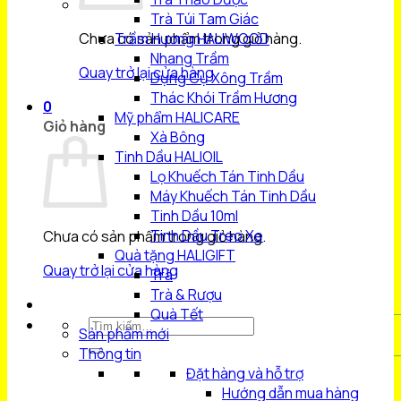
Trà Túi Tam Giác
Chưa có sản phẩm trong giỏ hàng.
Trầm Hương HALIWOOD
Nhang Trầm
Quay trở lại cửa hàng
Dụng Cụ Xông Trầm
Thác Khói Trầm Hương
0
Mỹ phẩm HALICARE
Giỏ hàng
Xà Bông
Tinh Dầu HALIOIL
Lọ Khuếch Tán Tinh Dầu
Máy Khuếch Tán Tinh Dầu
Tinh Dầu 10ml
Tinh Dầu Treo Xe
Chưa có sản phẩm trong giỏ hàng.
Quà tặng HALIGIFT
Quay trở lại cửa hàng
Trà
Trà & Rượu
Quà Tết
Tìm
Sản phẩm mới
kiếm:
Thông tin
Đặt hàng và hỗ trợ
Hướng dẫn mua hàng