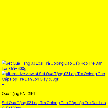
trên
trang
sản
phẩm
+
Sản
Quà Tặng HALIGIFT
phẩm
này
Set Quà Tặng 03 Loại Trà Oolong Cao Cấp Hộp Tre Đan Lon
có
Giấy 300gr