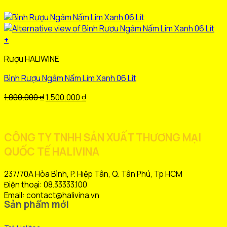
+
Sản
Rượu HALIWINE
phẩm
này
Bình Rượu Ngâm Nấm Lim Xanh 06 Lít
có
nhiều
Giá
Giá
1.800.000
₫
1.500.000
₫
biến
gốc
hiện
thể.
là:
tại
Các
1.800.000 ₫.
là:
CÔNG TY TNHH SẢN XUẤT THƯƠNG MẠI
tùy
1.500.000 ₫.
QUỐC TẾ HALIVINA
chọn
có
thể
237/70A Hòa Bình, P. Hiệp Tân, Q. Tân Phú, Tp HCM
được
Điện thoại: 08.33333.100
chọn
Email: contact@halivina.vn
Sản phẩm mới
trên
trang