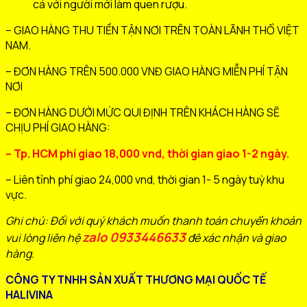
cả với người mới làm quen rượu.
– GIAO HÀNG THU TIỀN TẬN NƠI TRÊN TOÀN LÃNH THỔ VIỆT
NAM.
– ĐƠN HÀNG TRÊN 500.000 VNĐ GIAO HÀNG MIỄN PHÍ TẬN
NƠI
– ĐƠN HÀNG DƯỚI MỨC QUI ĐỊNH TRÊN KHÁCH HÀNG SẼ
CHỊU PHÍ GIAO HÀNG:
– Tp. HCM phí giao 18,000 vnd, thời gian giao 1-2 ngày.
– Liên tỉnh phí giao 24,000 vnd, thời gian 1- 5 ngày tuỳ khu
vực.
Ghi chú: Đối với quý khách muốn thanh toán chuyển khoản
zalo 0933446633
vui lòng liên hệ
đê xác nhận và giao
hàng.
CÔNG TY TNHH SẢN XUẤT THƯƠNG MẠI QUỐC TẾ
HALIVINA