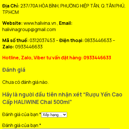
Địa Chỉ:
237/70A HÒA BÌNH, PHƯỜNG HIỆP TÂN, Q.TÂN PHÚ,
TP.HCM
Website:
www.halivina.vn ,
Email:
halivinagroup@gmail.com
Mã số thuế:
0312037453 –
Điện thoại:
0833446633 –
Zalo:
0933446633
Hotline, Zalo, Viber tư vấn đặt hàng: 0933446633
Đánh giá
Chưa có đánh giá nào.
Hãy là người đầu tiên nhận xét “Rượu Yến Cao
Cấp HALIWINE Chai 500ml”
Đánh giá của bạn
*
Đánh giá của bạn
*