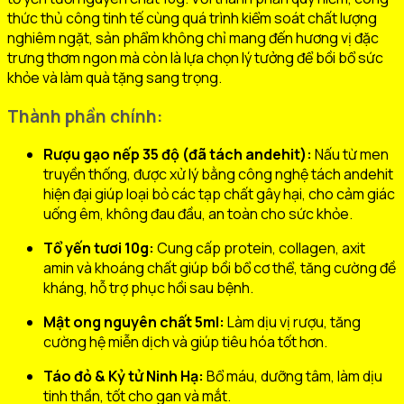
thức thủ công tinh tế cùng quá trình kiểm soát chất lượng
nghiêm ngặt, sản phẩm không chỉ mang đến hương vị đặc
trưng thơm ngon mà còn là lựa chọn lý tưởng để bồi bổ sức
khỏe và làm quà tặng sang trọng.
Thành phần chính:
Rượu gạo nếp 35 độ (đã tách andehit):
Nấu từ men
truyền thống, được xử lý bằng công nghệ tách andehit
hiện đại giúp loại bỏ các tạp chất gây hại, cho cảm giác
uống êm, không đau đầu, an toàn cho sức khỏe.
Tổ yến tươi 10g:
Cung cấp protein, collagen, axit
amin và khoáng chất giúp bồi bổ cơ thể, tăng cường đề
kháng, hỗ trợ phục hồi sau bệnh.
Mật ong nguyên chất 5ml:
Làm dịu vị rượu, tăng
cường hệ miễn dịch và giúp tiêu hóa tốt hơn.
Táo đỏ & Kỷ tử Ninh Hạ:
Bổ máu, dưỡng tâm, làm dịu
tinh thần, tốt cho gan và mắt.