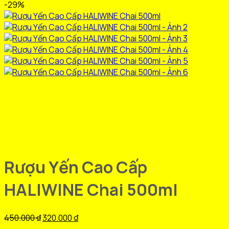
-29%
Rượu Yến Cao Cấp
HALIWINE Chai 500ml
Giá
Giá
450.000
₫
320.000
₫
gốc
hiện