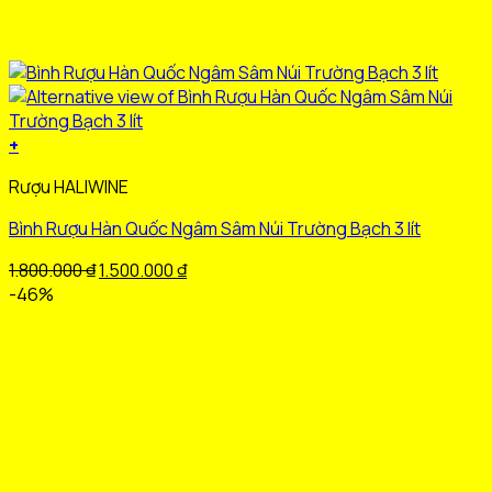
+
Sản
Rượu HALIWINE
phẩm
này
Bình Rượu Hàn Quốc Ngâm Sâm Núi Trường Bạch 3 lít
có
nhiều
Giá
Giá
1.800.000
₫
1.500.000
₫
biến
gốc
hiện
-46%
thể.
là:
tại
Các
1.800.000 ₫.
là:
tùy
1.500.000 ₫.
chọn
có
thể
được
chọn