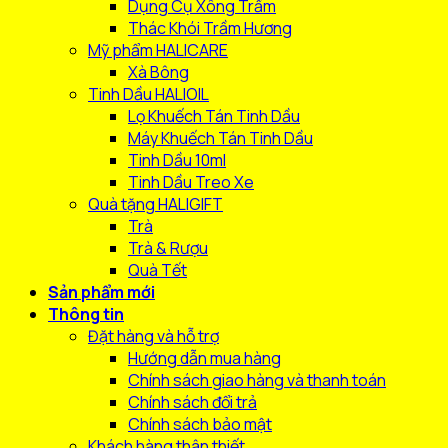
Dụng Cụ Xông Trầm
Thác Khói Trầm Hương
Mỹ phẩm HALICARE
Xà Bông
Tinh Dầu HALIOIL
Lọ Khuếch Tán Tinh Dầu
Máy Khuếch Tán Tinh Dầu
Tinh Dầu 10ml
Tinh Dầu Treo Xe
Quà tặng HALIGIFT
Trà
Trà & Rượu
Quà Tết
Sản phẩm mới
Thông tin
Đặt hàng và hỗ trợ
Hướng dẫn mua hàng
Chính sách giao hàng và thanh toán
Chính sách đổi trả
Chính sách bảo mật
Khách hàng thân thiết