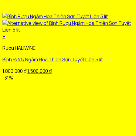
+
Sản
Rượu HALIWINE
phẩm
này
Bình Rượu Ngâm Hoa Thiên Sơn Tuyết Liên 5 lít
có
nhiều
Giá
Giá
1.800.000
₫
1.500.000
₫
biến
gốc
hiện
-31%
thể.
là:
tại
Các
1.800.000 ₫.
là:
tùy
1.500.000 ₫.
chọn
có
thể
được
chọn