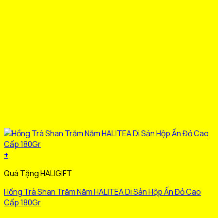
trên
trang
sản
phẩm
+
Sản
Quà Tặng HALIGIFT
phẩm
này
Hồng Trà Shan Trăm Năm HALITEA Di Sản Hộp Ấn Đỏ Cao
có
Cấp 180Gr
nhiều