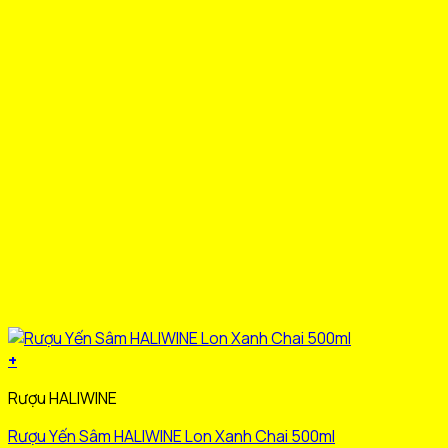
được
chọn
trên
trang
sản
phẩm
+
Sản
Rượu HALIWINE
phẩm
này
Rượu Yến Sâm HALIWINE Lon Xanh Chai 500ml
có