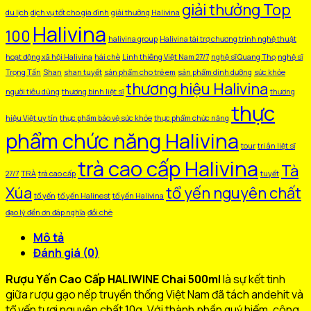
giải thưởng Top
du lịch
dịch vụ tốt cho gia đình
giải thưởng Halivina
Halivina
100
halivina group
Halivina tài trợ chương trình nghệ thuật
hoạt động xã hội Halivina
hái chè
Linh thiêng Việt Nam 27/7
nghệ sĩ Quang Thọ
nghệ sĩ
Trọng Tấn
Shan
shan tuyết
sản phẩm cho trẻ em
sản phẩm dinh dưỡng
sức khỏe
thương hiệu Halivina
người tiêu dùng
thương binh liệt sĩ
thương
thực
hiệu Việt uy tín
thực phẩm bảo vệ sức khỏe
thực phẩm chức năng
phẩm chức năng Halivina
tour
tri ân liệt sĩ
trà cao cấp Halivina
Tà
27/7
TRÀ
trà cao cấp
tuyết
Xúa
tổ yến nguyên chất
tổ yến
tổ yến Halinest
tổ yến Halivina
đạo lý đền ơn đáp nghĩa
đồi chè
Mô tả
Đánh giá (0)
Rượu Yến Cao Cấp HALIWINE Chai 500ml
là sự kết tinh
giữa rượu gạo nếp truyền thống Việt Nam đã tách andehit và
tổ yến tươi nguyên chất 10g. Với thành phần quý hiếm, công