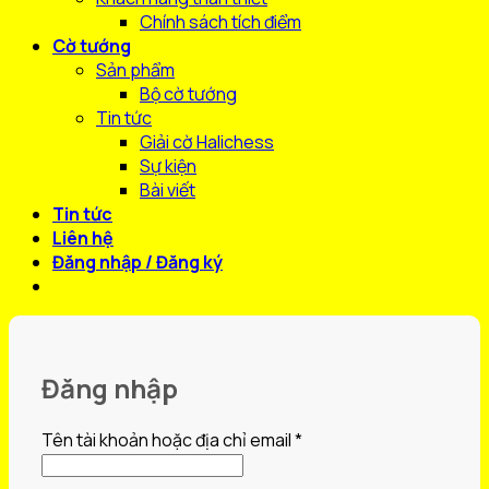
Chính sách tích điểm
Cờ tướng
Sản phẩm
Bộ cờ tướng
Tin tức
Giải cờ Halichess
Sự kiện
Bài viết
Tin tức
Liên hệ
Đăng nhập / Đăng ký
Đăng nhập
Bắt
Tên tài khoản hoặc địa chỉ email
*
buộc