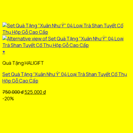
+
Sản
Quà Tặng HALIGIFT
phẩm
này
Set Quà Tặng “Xuân Như Ý” 04 Loại Trà Shan Tuyết Cổ Thụ
có
Hộp Gỗ Cao Cấp
nhiều
biến
Giá
Giá
750.000
₫
525.000
₫
thể.
gốc
hiện
-20%
Các
là:
tại
tùy
750.000 ₫.
là:
chọn
525.000 ₫.
có
thể