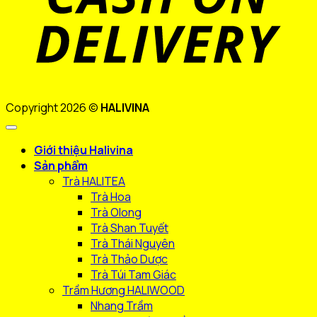
Copyright 2026 ©
HALIVINA
Giới thiệu Halivina
Sản phẩm
Trà HALITEA
Trà Hoa
Trà Olong
Trà Shan Tuyết
Trà Thái Nguyên
Trà Thảo Dược
Trà Túi Tam Giác
Trầm Hương HALIWOOD
Nhang Trầm