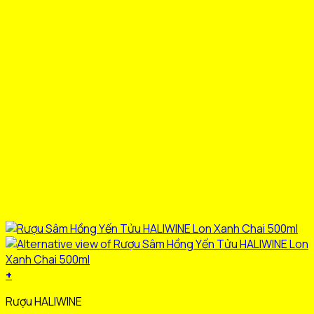
+
Sản
Rượu HALIWINE
phẩm