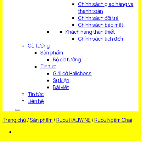
Chính sách giao hàng và
thanh toán
Chính sách đổi trả
Chính sách bảo mật
Khách hàng thân thiết
Chính sách tích điểm
Cờ tướng
Sản phẩm
Bộ cờ tướng
Tin tức
Giải cờ Halichess
Sự kiện
Bài viết
Tin tức
Liên hệ
Trang chủ
/
Sản phẩm
/
Rượu HALIWINE
/
Rượu Ngâm Chai