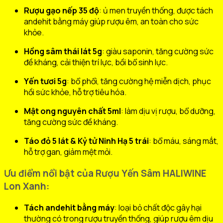
Rượu gạo nếp 35 độ
: ủ men truyền thống, được tách
andehit bằng máy giúp rượu êm, an toàn cho sức
khỏe.
Hồng sâm thái lát 5g
: giàu saponin, tăng cường sức
đề kháng, cải thiện trí lực, bồi bổ sinh lực.
Yến tươi 5g
: bổ phổi, tăng cường hệ miễn dịch, phục
hồi sức khỏe, hỗ trợ tiêu hóa.
Mật ong nguyên chất 5ml
: làm dịu vị rượu, bổ dưỡng,
tăng cường sức đề kháng.
Táo đỏ 5 lát & Kỷ tử Ninh Hạ 5 trái
: bổ máu, sáng mắt,
hỗ trợ gan, giảm mệt mỏi.
Ưu điểm nổi bật của Rượu Yến Sâm HALIWINE
Lon Xanh:
Tách andehit bằng máy
: loại bỏ chất độc gây hại
thường có trong rượu truyền thống, giúp rượu êm dịu