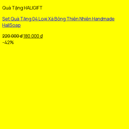
Sản
Quà Tặng HALIGIFT
phẩm
này
Set Quà Tặng 04 Loại Xà Bông Thiên Nhiên Handmade
có
HaliSoap
nhiều
biến
Giá
Giá
220.000
₫
180.000
₫
thể.
gốc
hiện
-42%
Các
là:
tại
tùy
220.000 ₫.
là:
chọn
180.000 ₫.
có
thể
được
chọn
trên
trang
sản
phẩm