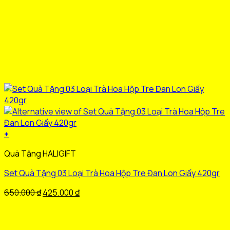
+
Sản
Quà Tặng HALIGIFT
phẩm
này
Set Quà Tặng 03 Loại Trà Hoa Hộp Tre Đan Lon Giấy 420gr
có
nhiều
Giá
Giá
650.000
₫
425.000
₫
biến
gốc
hiện
thể.
là:
tại
Các
650.000 ₫.
là: