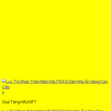
được
chọn
trên
trang
sản
phẩm
+
Sản
Quà Tặng HALIGIFT
phẩm
này