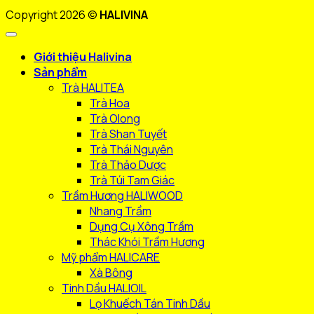
Copyright 2026 ©
HALIVINA
Giới thiệu Halivina
Sản phẩm
Trà HALITEA
Trà Hoa
Trà Olong
Trà Shan Tuyết
Trà Thái Nguyên
Trà Thảo Dược
Trà Túi Tam Giác
Trầm Hương HALIWOOD
Nhang Trầm
Dụng Cụ Xông Trầm
Thác Khói Trầm Hương
Mỹ phẩm HALICARE
Xà Bông
Tinh Dầu HALIOIL
Lọ Khuếch Tán Tinh Dầu