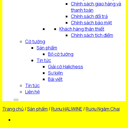
Chính sách giao hàng và
thanh toán
Chính sách đổi trả
Chính sách bảo mật
Khách hàng thân thiết
Chính sách tích điểm
Cờ tướng
Sản phẩm
Bộ cờ tướng
Tin tức
Giải cờ Halichess
Sự kiện
Bài viết
Tin tức
Liên hệ
Trang chủ
/
Sản phẩm
/
Rượu HALIWINE
/
Rượu Ngâm Chai