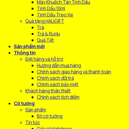
Máy Khuếch Tán Tinh Dầu
Tinh Dầu 10ml
Tinh Dầu Treo Xe
Quà tặng HALIGIFT
Trà
Trà & Rượu
Quà Tết
Sản phẩm mới
Thông tin
Đặt hàng và hỗ trợ
Hướng dẫn mua hàng
Chính sách giao hàng và thanh toán
Chính sách đổi trả
Chính sách bảo mật
Khách hàng thân thiết
Chính sách tích điểm
Cờ tướng
Sản phẩm
Bộ cờ tướng
Tin tức
Giải cờ Halichess