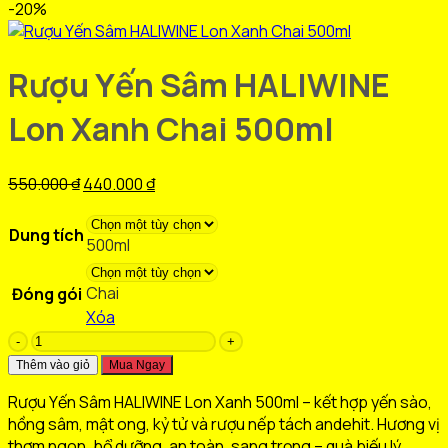
-20%
Rượu Yến Sâm HALIWINE
Lon Xanh Chai 500ml
Giá
Giá
550.000
₫
440.000
₫
gốc
hiện
là:
tại
Dung tích
500ml
550.000 ₫.
là:
440.000 ₫.
Chai
Đóng gói
Xóa
Rượu
Yến
Thêm vào giỏ
Mua Ngay
Sâm
Rượu Yến Sâm HALIWINE Lon Xanh 500ml – kết hợp yến sào,
HALIWINE
hồng sâm, mật ong, kỷ tử và rượu nếp tách andehit. Hương vị
Lon
thơm ngon, bổ dưỡng, an toàn, sang trọng – quà biếu lý