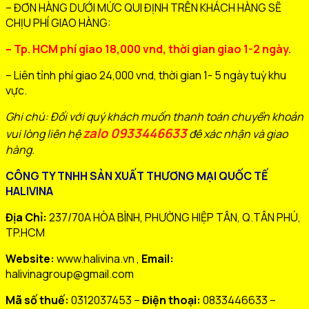
– ĐƠN HÀNG DƯỚI MỨC QUI ĐỊNH TRÊN KHÁCH HÀNG SẼ
CHỊU PHÍ GIAO HÀNG:
– Tp. HCM phí giao 18,000 vnd, thời gian giao 1-2 ngày.
– Liên tỉnh phí giao 24,000 vnd, thời gian 1- 5 ngày tuỳ khu
vực.
Ghi chú: Đối với quý khách muốn thanh toán chuyển khoản
zalo 0933446633
vui lòng liên hệ
đê xác nhận và giao
hàng.
CÔNG TY TNHH SẢN XUẤT THƯƠNG MẠI QUỐC TẾ
HALIVINA
Địa Chỉ:
237/70A HÒA BÌNH, PHƯỜNG HIỆP TÂN, Q.TÂN PHÚ,
TP.HCM
Website:
www.halivina.vn ,
Email:
halivinagroup@gmail.com
Mã số thuế:
0312037453 –
Điện thoại:
0833446633 –