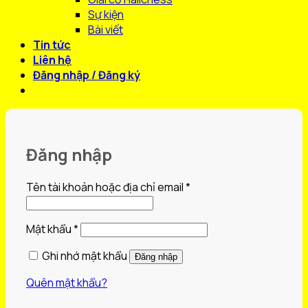
Sự kiện
Bài viết
Tin tức
Liên hệ
Đăng nhập / Đăng ký
Đăng nhập
Bắt
Tên tài khoản hoặc địa chỉ email
*
buộc
Bắt
Mật khẩu
*
buộc
Ghi nhớ mật khẩu
Đăng nhập
Quên mật khẩu?