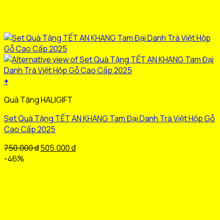
+
Sản
Quà Tặng HALIGIFT
phẩm
này
Set Quà Tặng TẾT AN KHANG Tam Đại Danh Trà Việt Hộp Gỗ
có
Cao Cấp 2025
nhiều
biến
Giá
Giá
750.000
₫
505.000
₫
thể.
gốc
hiện
-46%
Các
là:
tại
tùy
750.000 ₫.
là:
chọn
505.000 ₫.
có
thể