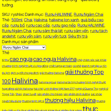
Xanh
tưởng.
Chai
500ml
SKU:
ryshlxc
Danh mục:
Rượu HALIWINE
,
Rượu Ngâm Chai
số
Thẻ:
500ml
,
Chai
,
Halivina
,
haliwine lon xanh
,
quà biếu cao
lượng
cấp
,
rượu bổ
,
rượu cao cấp
,
rượu gạo nếp
,
Rượu HALIWINE
,
Rượu Ngâm Chai
,
rượu sâm thái lát
,
rượu sâm yến
,
rượu tách
andehit
,
rượu yến sâm
,
rượu yến tươi
,
Siêu thị trà
Danh mục sản phẩm
Thẻ
cao ngựa
cao ngựa Halivina
bí thư
chè
chăm sóc sức khỏe
chương trình nghệ thuật vì cộng đồng
chất lượng an toàn
cà phê
doanh nghiệp uy tín
giải thưởng Top
du lịch
dịch vụ tốt cho gia đình
giải thưởng Halivina
Halivina
100
halivina group
Halivina tài trợ chương trình nghệ thuật
hoạt động xã hội Halivina
hái chè
Linh thiêng Việt Nam 27/7
nghệ sĩ Quang Thọ
nghệ sĩ
Trọng Tấn
Shan
shan tuyết
sản phẩm cho trẻ em
sản phẩm dinh dưỡng
sức khỏe
thương hiệu Halivina
người tiêu dùng
thương binh liệt sĩ
thương
thực
hiệu Việt uy tín
thực phẩm bảo vệ sức khỏe
thực phẩm chức năng