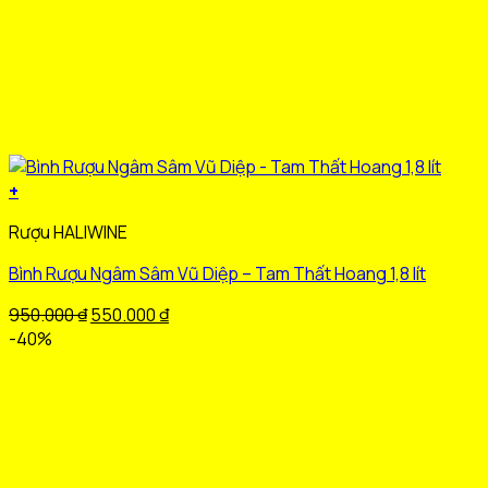
+
Sản
Rượu HALIWINE
phẩm
này
Bình Rượu Ngâm Sâm Vũ Diệp – Tam Thất Hoang 1,8 lít
có
nhiều
Giá
Giá
950.000
₫
550.000
₫
biến
gốc
hiện
-40%
thể.
là:
tại
Các
950.000 ₫.
là:
tùy
550.000 ₫.
chọn
có
thể