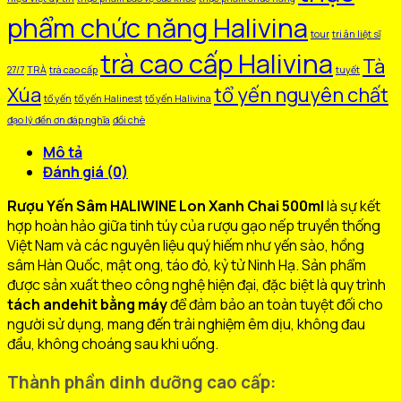
phẩm chức năng Halivina
tour
tri ân liệt sĩ
trà cao cấp Halivina
Tà
27/7
TRÀ
trà cao cấp
tuyết
Xúa
tổ yến nguyên chất
tổ yến
tổ yến Halinest
tổ yến Halivina
đạo lý đền ơn đáp nghĩa
đồi chè
Mô tả
Đánh giá (0)
Rượu Yến Sâm HALIWINE Lon Xanh Chai 500ml
là sự kết
hợp hoàn hảo giữa tinh túy của rượu gạo nếp truyền thống
Việt Nam và các nguyên liệu quý hiếm như yến sào, hồng
sâm Hàn Quốc, mật ong, táo đỏ, kỷ tử Ninh Hạ. Sản phẩm
được sản xuất theo công nghệ hiện đại, đặc biệt là quy trình
tách andehit bằng máy
để đảm bảo an toàn tuyệt đối cho
người sử dụng, mang đến trải nghiệm êm dịu, không đau
đầu, không choáng sau khi uống.
Thành phần dinh dưỡng cao cấp: