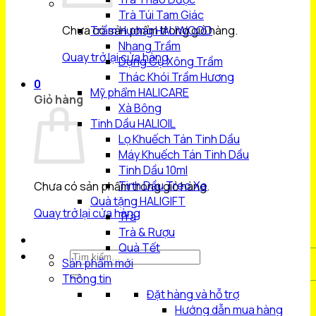
Trà Túi Tam Giác
Chưa có sản phẩm trong giỏ hàng.
Trầm Hương HALIWOOD
Nhang Trầm
Quay trở lại cửa hàng
Dụng Cụ Xông Trầm
Thác Khói Trầm Hương
0
Mỹ phẩm HALICARE
Giỏ hàng
Xà Bông
Tinh Dầu HALIOIL
Lọ Khuếch Tán Tinh Dầu
Máy Khuếch Tán Tinh Dầu
Tinh Dầu 10ml
Tinh Dầu Treo Xe
Chưa có sản phẩm trong giỏ hàng.
Quà tặng HALIGIFT
Quay trở lại cửa hàng
Trà
Trà & Rượu
Quà Tết
Tìm
Sản phẩm mới
kiếm:
Thông tin
Đặt hàng và hỗ trợ
Hướng dẫn mua hàng