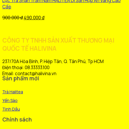
Lục Trà Shan Trăm Năm HALITEA Di Sản Hộp Ấn Vàng Cao
có
Cấp
nhiều
biến
Giá
Giá
900.000
₫
490.000
₫
thể.
gốc
hiện
Các
là:
tại
tùy
900.000 ₫.
là:
CÔNG TY TNHH SẢN XUẤT THƯƠNG MẠI
chọn
490.000 ₫.
QUỐC TẾ HALIVINA
có
thể
được
237/70A Hòa Bình, P. Hiệp Tân, Q. Tân Phú, Tp HCM
chọn
Điện thoại: 08.33333.100
trên
Email: contact@halivina.vn
Sản phẩm mới
trang
sản
Trà Halitea
phẩm
Yến Sào
Tinh Dầu
Chính sách