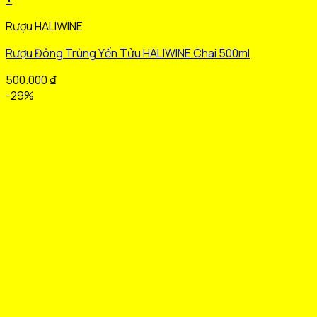
Sản
Rượu HALIWINE
phẩm
này
Rượu Đông Trùng Yến Tửu HALIWINE Chai 500ml
có
nhiều
500.000
₫
biến
-29%
thể.
Các
tùy
chọn
có
thể
được
chọn
trên
trang
sản
phẩm